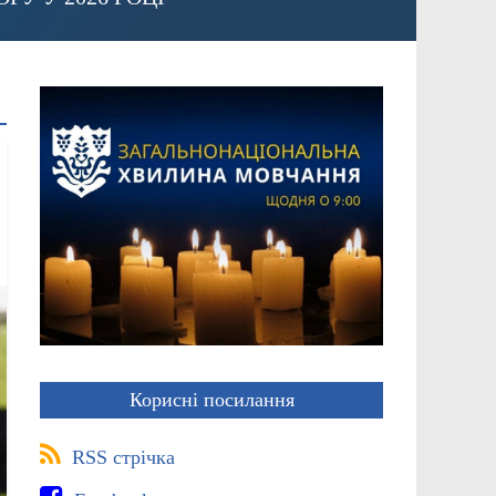
Корисні посилання
RSS стрічка