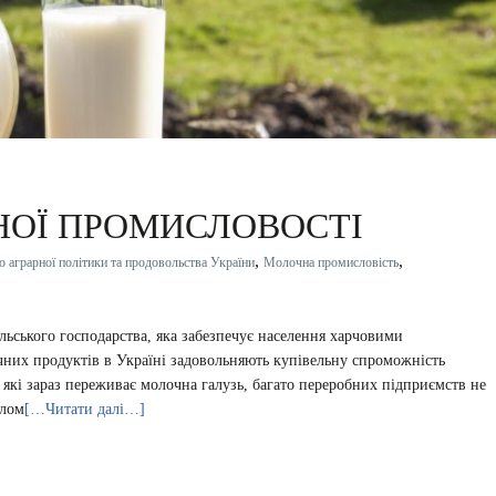
НОЇ ПРОМИСЛОВОСТІ
,
,
о аграрної політики та продовольства України
Молочна промисловість
льського господарства, яка забезпечує населення харчовими
чних продуктів в Україні задовольняють купівельну спроможність
які зараз переживає молочна галузь, багато переробних підприємств не
елом
[…Читати далі…]