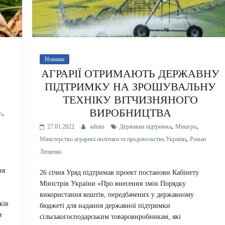
Новини
АГРАРІЇ ОТРИМАЮТЬ ДЕРЖАВНУ
ПІДТРИМКУ НА ЗРОШУВАЛЬНУ
ТЕХНІКУ ВІТЧИЗНЯНОГО
ВИРОБНИЦТВА
,
о
,
,
27.01.2022
admin
Державна підтримка
Мінагро
,
Міністерство аграрної політики та продовольства України
Роман
Лещенко
ня
26 січня Уряд підтримав проект постанови Кабінету
Міністрів України «Про внесення змін Порядку
використання коштів, передбачених у державному
ків
бюджеті для надання державної підтримки
и
сільськогосподарським товаровиробникам, які