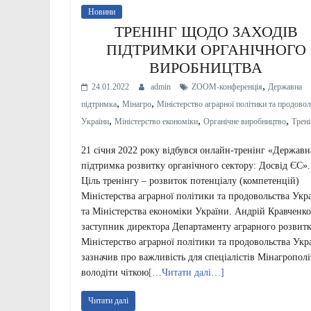
Новини
ТРЕНІНГ ЩОДО ЗАХОДІВ
ПІДТРИМКИ ОРГАНІЧНОГО
ВИРОБНИЦТВА
,
24.01.2022
admin
ZOOM-конференція
Державна
,
,
підтримка
Мінагро
Міністерство аграрної політики та продовол
,
,
,
України
Міністерство економіки
Органічне виробництво
Трені
21 січня 2022 року відбувся онлайн-тренінг «Державн
підтримка розвитку органічного сектору: Досвід ЄС».
Ціль тренінгу – розвиток потенціалу (компетенцій)
Міністерства аграрної політики та продовольства Укр
та Міністерства економіки України. Андрій Кравченко
заступник директора Департаменту аграрного розвитк
Міністерство аграрної політики та продовольства Укр
зазначив про важливість для спеціалістів Мінагропол
володіти чіткою
[…Читати далі…]
Читати далі