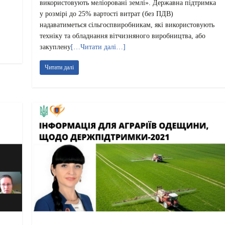
використовують меліоровані землі». Державна підтримка
у розмірі до 25% вартості витрат (без ПДВ)
надаватиметься сільгоспвиробникам, які використовують
техніку та обладнання вітчизняного виробництва, або
закуплену
[…Читати далі…]
Читати далі