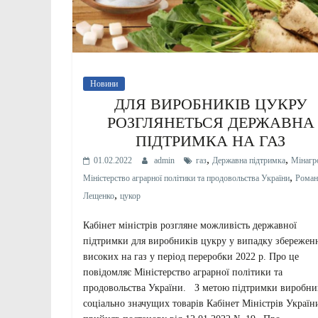
Новини
ДЛЯ ВИРОБНИКІВ ЦУКРУ
РОЗГЛЯНЕТЬСЯ ДЕРЖАВНА
ПІДТРИМКА НА ГАЗ
,
,
01.02.2022
admin
газ
Державна підтримка
Мінагр
,
Міністерство аграрної політики та продовольства України
Роман
,
Лещенко
цукор
Кабінет міністрів розгляне можливість державної
підтримки для виробників цукру у випадку збережен
високих на газ у період переробки 2022 р. Про це
повідомляє Міністерство аграрної політики та
продовольства України. З метою підтримки виробни
соціально значущих товарів Кабінет Міністрів Україн