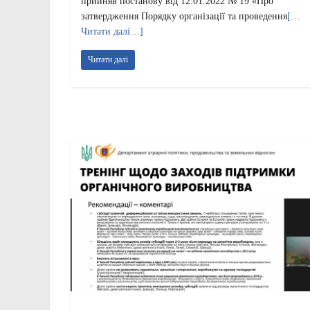
прийняв постанову від 12.01.2022 № 19 «Про
затвердження Порядку організації та проведення
[…
Читати далі…]
Читати далі