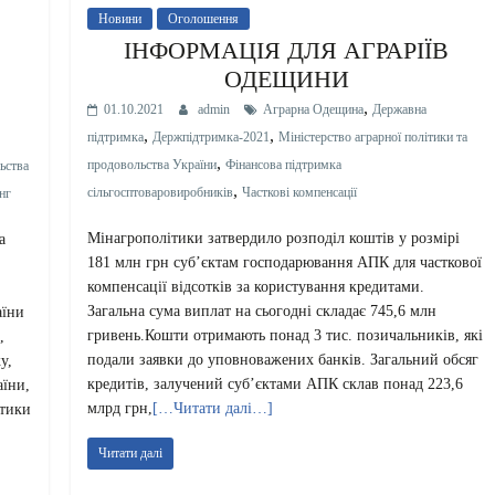
Новини
Оголошення
ІНФОРМАЦІЯ ДЛЯ АГРАРІЇВ
ОДЕЩИНИ
,
01.10.2021
admin
Аграрна Одещина
Державна
,
,
підтримка
Держпідтримка-2021
Міністерство аграрної політики та
,
продовольства України
Фінансова підтримка
ьства
,
сільгосптоваровиробників
Часткові компенсації
нг
Мінагрополітики затвердило розподіл коштів у розмірі
а
181 млн грн суб’єктам господарювання АПК для часткової
компенсації відсотків за користування кредитами.
Загальна сума виплат на сьогодні складає 745,6 млн
аїни
гривень.Кошти отримають понад 3 тис. позичальників, які
,
подали заявки до уповноважених банків. Загальний обсяг
у,
кредитів, залучений суб’єктами АПК склав понад 223,6
аїни,
млрд грн,
[…Читати далі…]
ітики
Читати далі