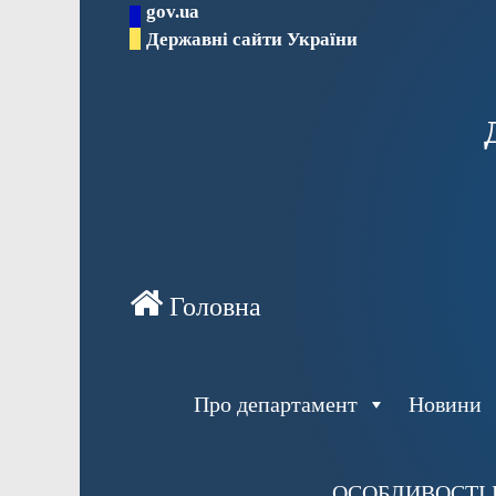
gov.ua
Перейти
Державні сайти України
до
вмісту
Про департамент
Новини
ОСОБЛИВОСТІ 