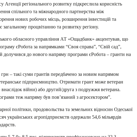
су Агенції регіонального розвитку підкреслила корисність
чення спільного та міжнародного партнерства між
ворення нових робочих місць, розширення інвестицій та
є загальному процвітанню та розвитку регіону.
ького обласного управління АТ «Ощадбанк» акцентував, що
граму єРобота за напрямками “Своя справа”, “Свій сад”,
 й долучився до нового напряму програми єРобота – гранти на
 грн – такі суми грантів передбачено за новим напрямом
ветеранське підприємництво. Отримати грант може ветеран
 внаслідок війни) або другий/друга з подружжя ветерана.
рограми теж напряму був пов’язаний з агросектором”.
рної політики, продовольства та земельних відносин Одеської
яч українських агропідприємств одержали 54,6 мільярдів
одарств.
и 5-7-9» 8,5 тис. підприємств профінансовано на 32,3