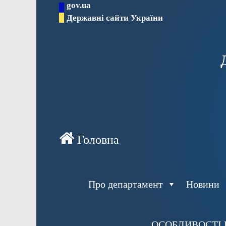
gov.ua
Перейти
Державні сайти України
до
вмісту
Про департамент
Новини
ОСОБЛИВОСТІ 