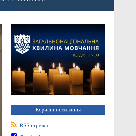
Корисні посилання
RSS стрічка