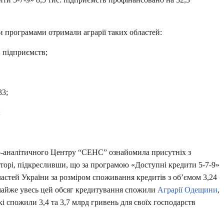
и програмами отримали аграрії таких областей:
2 підприємств;
33;
;
-аналітичного Центру “СЕНС” ознайомила присутніх з
торі, підкресливши, що за програмою «Доступні кредити 5-7-9»
ластей України за розміром споживання кредитів з об’ємом 3,24
майже увесь цей обсяг кредитування спожили
Аграрії Одещини
,
кі спожили 3,4 та 3,7 млрд гривень для своїх господарств