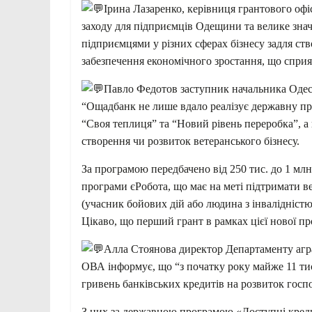
Ірина Лазаренко, керівниця грантового офі
заходу для підприємців Одещини та велике зна
підприємцями у різних сферах бізнесу задля ст
забезпечення економічного зростання, що сприя
Павло Федотов заступник начальника Одес
“Ощадбанк не лише вдало реалізує державну про
“Своя теплиця” та “Новий рівень переробка”, а
створення чи розвиток ветеранського бізнесу.
За програмою передбачено від 250 тис. до 1 млн
програми єРобота, що має на меті підтримати 
(учасник бойових дій або людина з інвалідністю
Цікаво, що перший грант в рамках цієї нової п
Алла Стоянова директор Департаменту агра
ОВА інформує, що “з початку року майже 11 тис
гривень банківських кредитів на розвиток госп
З них за державною програмою «Доступні кредит