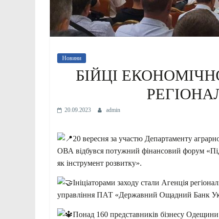
Новини
БІЙЦІ ЕКОНОМІЧН
РЕГІОНА
20.09.2023
admin
20 вересня за участю Департаменту аграрно
ОВА відбувся потужний фінансовий форум «Підт
як інструмент розвитку».
Ініціаторами заходу стали Агенція регіона
управління ПАТ «Державний Ощадний Банк Ук
Понад 160 представників бізнесу Одещини