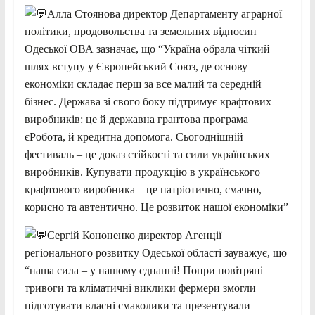
Алла Стоянова директор Департаменту аграрної
політики, продовольства та земельних відносин
Одеської ОВА зазначає, що “Україна обрала чіткий
шлях вступу у Європейський Союз, де основу
економіки складає перш за все малий та середній
бізнес. Держава зі свого боку підтримує крафтових
виробників: це й державна грантова програма
єРобота, й кредитна допомога. Сьогоднішній
фестиваль – це доказ стійкості та сили українських
виробників. Купувати продукцію в українського
крафтового виробника – це патріотично, смачно,
корисно та автентично. Це розвиток нашої економіки”
Сергій Кононенко директор Агенції
регіонального розвитку Одеської області зауважує, що
“наша сила – у нашому єднанні! Попри повітряні
тривоги та кліматичні виклики фермери змогли
підготувати власні смаколики та презентували