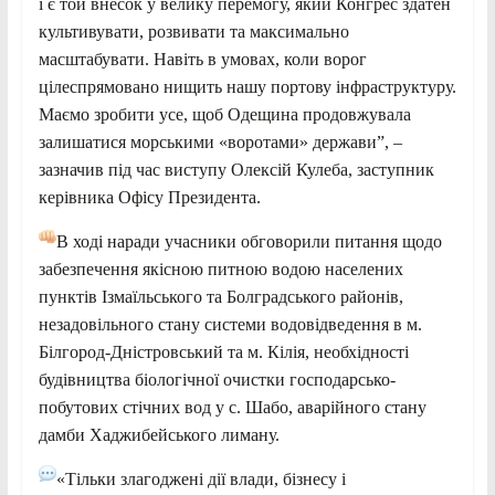
і є той внесок у велику перемогу, який Конгрес здатен
культивувати, розвивати та максимально
масштабувати. Навіть в умовах, коли ворог
цілеспрямовано нищить нашу портову інфраструктуру.
Маємо зробити усе, щоб Одещина продовжувала
залишатися морськими «воротами» держави”, –
зазначив під час виступу Олексій Кулеба, заступник
керівника Офісу Президента.
В ході наради учасники обговорили питання щодо
забезпечення якісною питною водою населених
пунктів Ізмаїльського та Болградського районів,
незадовільного стану системи водовідведення в м.
Білгород-Дністровський та м. Кілія, необхідності
будівництва біологічної очистки господарсько-
побутових стічних вод у с. Шабо, аварійного стану
дамби Хаджибейського лиману.
«Тільки злагоджені дії влади, бізнесу і