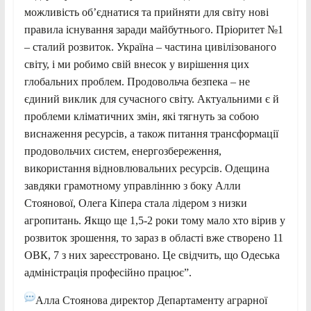
можливість об’єднатися та прийняти для світу нові
правила існування заради майбутнього. Пріоритет №1
– сталий розвиток. Україна – частина цивілізованого
світу, і ми робимо свій внесок у вирішення цих
глобальних проблем. Продовольча безпека – не
єдиний виклик для сучасного світу. Актуальними є й
проблеми кліматичних змін, які тягнуть за собою
виснаження ресурсів, а також питання трансформації
продовольчих систем, енергозбереження,
використання відновлювальних ресурсів. Одещина
завдяки грамотному управлінню з боку Алли
Стоянової, Олега Кіпера стала лідером з низки
агропитань. Якщо ще 1,5-2 роки тому мало хто вірив у
розвиток зрошення, то зараз в області вже створено 11
ОВК, 7 з них зареєстровано. Це свідчить, що Одеська
адміністрація професійно працює”.
Алла Стоянова директор Департаменту аграрної