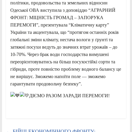
політики, продовольства та земельних відносин
Одеської ОВА виступила з доповіддю “АГРАРНИЙ
ФРОНТ: МІЦНІСТЬ ГРОМАД – ЗАПОРУКА
ПЕРЕМОГИ”, презентувала “Кліматичну карту”
України та акцентувала, що “протягом останніх років
глобальні зміни клімату, нестача вологи у ґрунті та
затяжні посухи ведуть до значних втрат урожаїв – до
10-70%. Через брак води господарства вимушені
переорієнтовуватись на більш посухостійкі сорти та
гібриди, проте повністю проблему водного балансу це
не вирішує. Зможемо напоїти поле — зможемо
гарантувати продовольчу безпеку”.
ДІЄМО РАЗОМ ЗАРАДИ ПЕРЕМОГИ!
←
БІЙЦІ ЕКОНОМІЧНОГО ФРОНТУ: