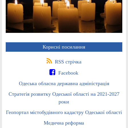
Корисні посилання
RSS стрічка
Facebook
Одеська обласна державна адміністрація
Стратегія розвитку Одеської області на 2021-2027
роки
Геопортал містобудівного кадастру Одеської області
Медична реформа