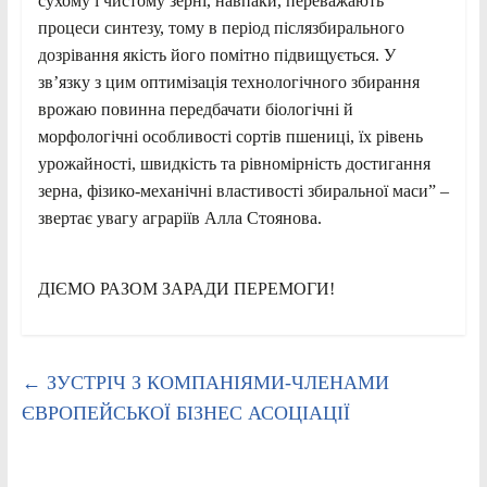
сухому і чистому зерні, навпаки, переважають
процеси синтезу, тому в період післязбирального
дозрівання якість його помітно підвищується. У
зв’язку з цим оптимізація технологічного збирання
врожаю повинна передбачати біологічні й
морфологічні особливості сортів пшениці, їх рівень
урожайності, швидкість та рівномірність достигання
зерна, фізико-механічні властивості збиральної маси” –
звертає увагу аграріїв Алла Стоянова.
ДІЄМО РАЗОМ ЗАРАДИ ПЕРЕМОГИ!
←
ЗУСТРІЧ З КОМПАНІЯМИ-ЧЛЕНАМИ
ЄВРОПЕЙСЬКОЇ БІЗНЕС АСОЦІАЦІЇ