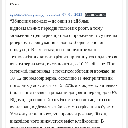
сухо.
agrometeorologichnyj_byuleten_07_01_2023
Завантажити
“Збирання врожаю – це один з найбільш
відповідальних періодів польових робіт, а тому
зниження втрат зерна при його проведенні є суттєвим
резервом нарощування валових зборів зернової
продукції. Вважається, що при недотриманні
технологічних вимог з різних причин у господарствах
втрати зерна можуть становити до 10 % і більше. При
затримці, наприклад, з початком збирання врожаю на
10–12 діб недобір зерна, особливо за несприятливих
погодних умов, досягає 15–20%, а в окремих випадках
(вилягання посівів, тривалий дощовий період) до 60%.
Відомо, що вологе й засмічене зерно дихає, втрачає
вуглеводи, відбувається його самозігрівання в буртах.
У такому зерні проходять процеси розпаду білків,
внаслідок чого знижується вміст клейковини. В