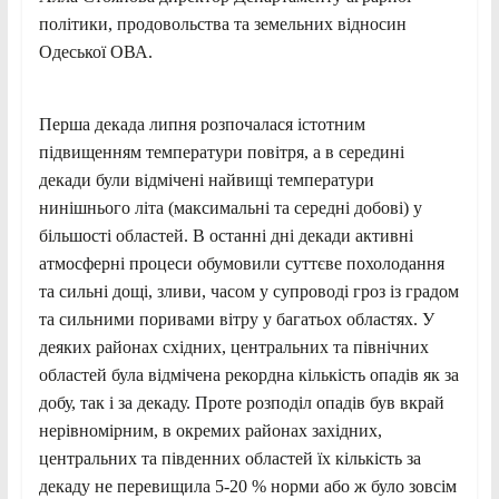
політики, продовольства та земельних відносин
Одеської ОВА.
Перша декада липня розпочалася істотним
підвищенням температури повітря, а в середині
декади були відмічені найвищі температури
нинішнього літа (максимальні та середні добові) у
більшості областей. В останні дні декади активні
атмосферні процеси обумовили суттєве похолодання
та сильні дощі, зливи, часом у супроводі гроз із градом
та сильними поривами вітру у багатьох областях. У
деяких районах східних, центральних та північних
областей була відмічена рекордна кількість опадів як за
добу, так і за декаду. Проте розподіл опадів був вкрай
нерівномірним, в окремих районах західних,
центральних та південних областей їх кількість за
декаду не перевищила 5-20 % норми або ж було зовсім