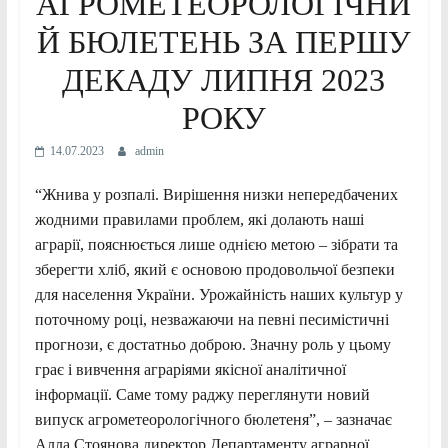
АГРОМЕТЕОРОЛОГІЧНИ
Й БЮЛЕТЕНЬ ЗА ПЕРШУ
ДЕКАДУ ЛИПНЯ 2023
РОКУ
14.07.2023
admin
“Жнива у розпалі. Вирішення низки непередбачених
жодними правилами проблем, які долають наші
аграрії, пояснюється лише однією метою – зібрати та
зберегти хліб, який є основою продовольчої безпеки
для населення України. Урожайність наших культур у
поточному році, незважаючи на певні песимістичні
прогнози, є достатньо доброю. Значну роль у цьому
грає і вивчення аграріями якісної аналітичної
інформації. Саме тому раджу переглянути новий
випуск агрометеорологічного бюлетеня”, – зазначає
Алла Стоянова директор Департаменту аграрної