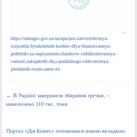
https://minagro.gov.ua/ua/npa/pro-zatverdzhennya-
rozpodilu-byudzhetnih-koshtiv-dlya-finansuvannya-
pidtrimki-za-napryamom-chastkove-vidshkoduvannya-
vartosti-zakuplenih-dlya-podalshogo-vidtvorennya-
pleminnih-tvarin-same-tel
←
В Україні завершили збирання гречки, –
намолочено 110 тис. тонн
Портал «Дія.Бізнес» поповнився новою вкладкою