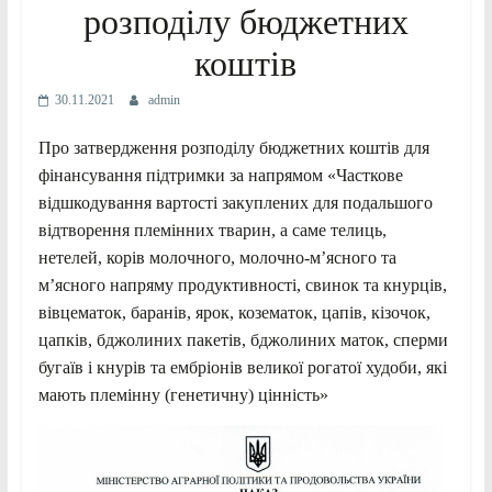
розподілу бюджетних
коштів
30.11.2021
admin
Про затвердження розподілу бюджетних коштів для
фінансування підтримки за напрямом «Часткове
відшкодування вартості закуплених для подальшого
відтворення племінних тварин, а саме телиць,
нетелей, корів молочного, молочно-м’ясного та
м’ясного напряму продуктивності, свинок та кнурців,
вівцематок, баранів, ярок, козематок, цапів, кізочок,
цапків, бджолиних пакетів, бджолиних маток, сперми
бугаїв і кнурів та ембріонів великої рогатої худоби, які
мають племінну (генетичну) цінність»