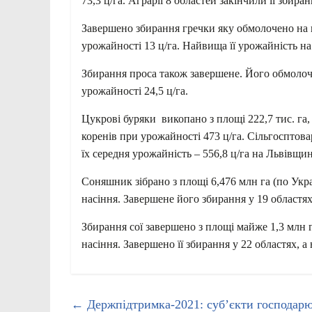
73,3 ц/га. Аграрії 8 областей закінчили її збир
Завершено збирання гречки яку обмолочено на п
урожайності 13 ц/га. Найвища її урожайність на
Збирання проса також завершене. Його обмолоче
урожайності 24,5 ц/га.
Цукрові буряки викопано з площі 222,7 тис. га,
коренів при урожайності 473 ц/га. Сільгосптов
їх середня урожайність – 556,8 ц/га на Львівщин
Соняшник зібрано з площі 6,476 млн га (по Укр
насіння. Завершене його збирання у 19 областях
Збирання сої завершено з площі майже 1,3 млн г
насіння. Завершено її збирання у 22 областях, 
←
Держпідтримка-2021: суб’єкти господарю