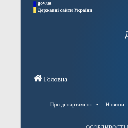
gov.ua
Перейти
Державні сайти України
до
вмісту
Про департамент
Новини
ОСОБЛИВОСТІ 