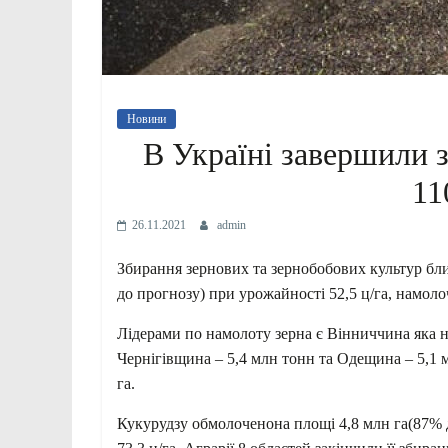
Новини
В Україні завершили 
11
26.11.2021
admin
Збирання зернових та зернобобових культур бл
до прогнозу) при урожайності 52,5 ц/га, намоло
Лідерами по намолоту зерна є Вінниччина яка н
Чернігівщина – 5,4 млн тонн та Одещина – 5,1 
га.
Кукурудзу обмолоченона площі 4,8 млн га(87% 