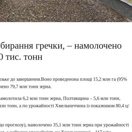
збирання гречки, – намолочено
0 тис. тонн
изьке до завершення.Воно проведенона площі 15,2 млн га (95%
чено 79,7 млн тонн зерна.
амолотила 6,2 млн тонн зерна, Полтавщина – 5,6 млн тонн,
млн тонн, а по урожайності Хмельниччина із показником 80,4 ц/
до прогнозу), намолочено 35,1 млн тонн зерна при урожайності