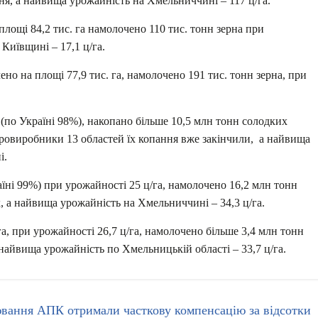
ання, а найвища урожайність на Хмельниччині – 117 ц/га.
лощі 84,2 тис. га намолочено 110 тис. тонн зерна при
 Київщині – 17,1 ц/га.
но на площі 77,9 тис. га, намолочено 191 тис. тонн зерна, при
 (по Україні 98%), накопано більше 10,5 млн тонн солодких
аровиробники 13 областей їх копання вже закінчили, а найвища
і.
аїні 99%) при урожайності 25 ц/га, намолочено 16,2 млн тонн
, а найвища урожайність на Хмельниччині – 34,3 ц/га.
а, при урожайності 26,7 ц/га, намолочено більше 3,4 млн тонн
а найвища урожайність по Хмельницькій області – 33,7 ц/га.
вання АПК отримали часткову компенсацію за відсотки