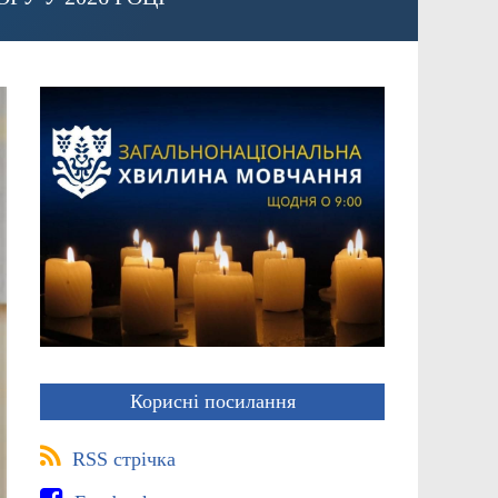
Корисні посилання
RSS стрічка