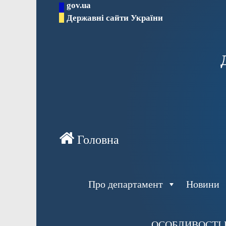
gov.ua
Перейти
Державні сайти України
до
вмісту
Про департамент
Новини
ОСОБЛИВОСТІ 