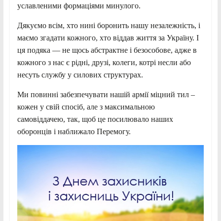
уславленими формаціями минулого.
Дякуємо всім, хто нині боронить нашу незалежність, і
маємо згадати кожного, хто віддав життя за Україну. І
ця подяка — не щось абстрактне і безособове, адже в
кожного з нас є рідні, друзі, колеги, котрі несли або
несуть службу у силових структурах.
Ми повинні забезпечувати нашій армії міцний тил –
кожен у свій спосіб, але з максимальною
самовіддачею, так, щоб це посилювало наших
оборонців і наближало Перемогу.