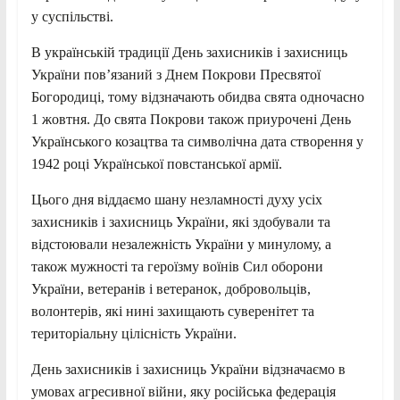
у суспільстві.
В українській традиції День захисників і захисниць
України пов’язаний з Днем Покрови Пресвятої
Богородиці, тому відзначають обидва свята одночасно
1 жовтня. До свята Покрови також приурочені День
Українського козацтва та символічна дата створення у
1942 році Української повстанської армії.
Цього дня віддаємо шану незламності духу усіх
захисників і захисниць України, які здобували та
відстоювали незалежність України у минулому, а
також мужності та героїзму воїнів Сил оборони
України, ветеранів і ветеранок, добровольців,
волонтерів, які нині захищають суверенітет та
територіальну цілісність України.
День захисників і захисниць України відзначаємо в
умовах агресивної війни, яку російська федерація