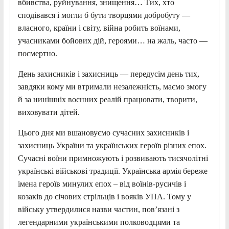
вбивства, руйнування, знищення… Тих, хто
сподівався і могли б бути творцями добробуту —
власного, країни і світу, війна робить воїнами,
учасниками бойових дій, героями… на жаль, часто —
посмертно.
День захисників і захисниць — передусім день тих,
завдяки кому ми втримали незалежність, маємо змогу
й за нинішніх воєнних реалій працювати, творити,
виховувати дітей.
Цього дня ми вшановуємо сучасних захисників і
захисниць України та українських героїв різних епох.
Сучасні воїни примножують і розвивають тисячолітні
українські військові традиції. Українська армія береже
імена героїв минулих епох – від воїнів-русичів і
козаків до січових стрільців і вояків УПА. Тому у
війську утвердилися назви частин, пов’язані з
легендарними українськими полководцями та