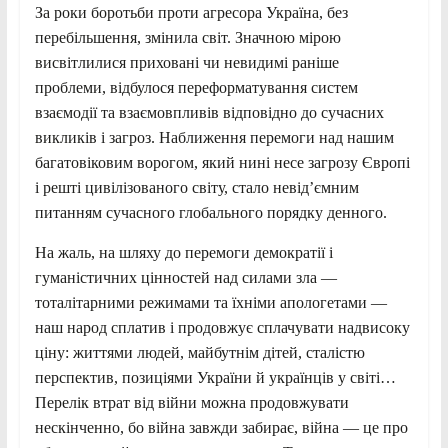
За роки боротьби проти агресора Україна, без
перебільшення, змінила світ. Значною мірою
висвітлилися приховані чи невидимі раніше
проблеми, відбулося переформатування систем
взаємодії та взаємовпливів відповідно до сучасних
викликів і загроз. Наближення перемоги над нашим
багатовіковим ворогом, який нині несе загрозу Європі
і решті цивілізованого світу, стало невід’ємним
питанням сучасного глобального порядку денного.
На жаль, на шляху до перемоги демократії і
гуманістичних цінностей над силами зла —
тоталітарними режимами та їхніми апологетами —
наш народ сплатив і продовжує сплачувати надвисоку
ціну: життями людей, майбутнім дітей, сталiстю
перспектив, позиціями України й українців у світі…
Перелік втрат від війни можна продовжувати
нескінченно, бо війна завжди забирає, війна — це про