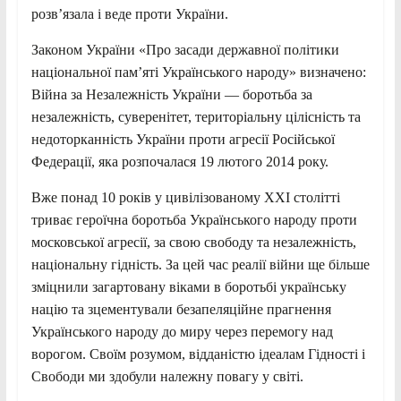
розв’язала і веде проти України.
Законом України «Про засади державної політики
національної пам’яті Українського народу» визначено:
Війна за Незалежність України — боротьба за
незалежність, суверенітет, територіальну цілісність та
недоторканність України проти агресії Російської
Федерації, яка розпочалася 19 лютого 2014 року.
Вже понад 10 років у цивілізованому XXI столітті
триває героїчна боротьба Українського народу проти
московської агресії, за свою свободу та незалежність,
національну гідність. За цей час реалії війни ще більше
зміцнили загартовану віками в боротьбі українську
націю та зцементували безапеляційне прагнення
Українського народу до миру через перемогу над
ворогом. Своїм розумом, відданістю ідеалам Гідності і
Свободи ми здобули належну повагу у світі.