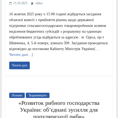
15.10.2025
editor
16 жовтня 2025 року о 15:00 годині відбудеться засідання
обласної комісії з прийняття рішень щодо державної
підтримки сільськогосподарських товаровиробників шляхом
виділення бюджетних субсидій з розрахунку на одиницю
оброблюваних угідь відбудеться за адресую : м. Одеса, пр-т
Шевченка, 4, 5-й поверх, кімната 509. Засідання проводиться
відповідно до постанови Кабінету Міністрів України
[…
Читати далі…]
Читати далі
Новини
Тваринництво
«Розвиток рибного господарства
України: об’єднані зусилля для
популяризації риби»