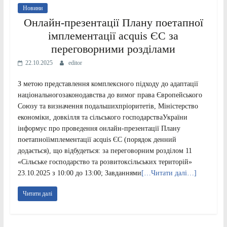
Новини
Онлайн-презентації Плану поетапної
імплементації acquis ЄС за
переговорними розділами
22.10.2025
editor
З метою представлення комплексного підходу до адаптації
національногозаконодавства до вимог права Європейського
Союзу та визначення подальшихпріоритетів, Міністерство
економіки, довкілля та сільського господарстваУкраїни
інформує про проведення онлайн-презентації Плану
поетапноїімплементації acquis ЄС (порядок денний
додається), що відбудеться: за переговорним розділом 11
«Сільське господарство та розвитоксільських територій»
23.10.2025 з 10:00 до 13:00; Завданнями
[…Читати далі…]
Читати далі