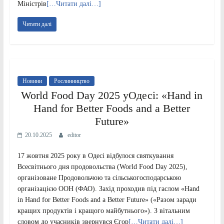
Міністрів
[…Читати далі…]
Читати далі
Новини
Рослинництво
World Food Day 2025 уОдесі: «Hand in
Hand for Better Foods and a Better
Future»
20.10.2025
editor
17 жовтня 2025 року в Одесі відбулося святкування
Всесвітнього дня продовольства (World Food Day 2025),
організоване Продовольчою та сільськогосподарською
організацією ООН (ФАО). Захід проходив під гаслом «Hand
in Hand for Better Foods and a Better Future» («Разом заради
кращих продуктів і кращого майбутнього»). З вітальним
словом до учасників звернувся Єгор
[…Читати далі…]