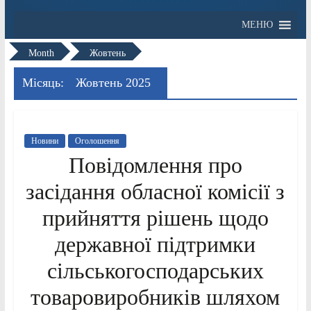
МЕНЮ
Month
Жовтень
Місяць:
Жовтень 2025
Новини
Оголошення
Повідомлення про
засідання обласної комісії з
прийняття рішень щодо
державної підтримки
сільськогосподарських
товаровиробників шляхом