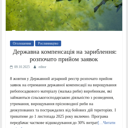
Оголошення
Рослинництво
Державна компенсація на зариблення:
розпочато прийом заявок
09.10.2025
editor
8 жовтня у Державний аграрний реєстр розпочато прийом
заявок на отримання державної компенсації на вирощування
рибопосадкового матеріалу (малька риби) виробникам, які
займаються сільськогосподарською діяльністю з розведення,
утримання, вирощування прісноводної риби на
деокупованих та постраждалих від бойових дій територіях. І
триватиме до 1 листопада 2025 року включно. Програма
передбачає часткове відшкодування:до 30% витрат
[…Читати