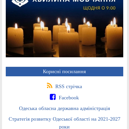
Корисні посилання
RSS стрічка
Facebook
Одеська обласна державна адміністрація
Стратегія розвитку Одеської області на 2021-2027
роки