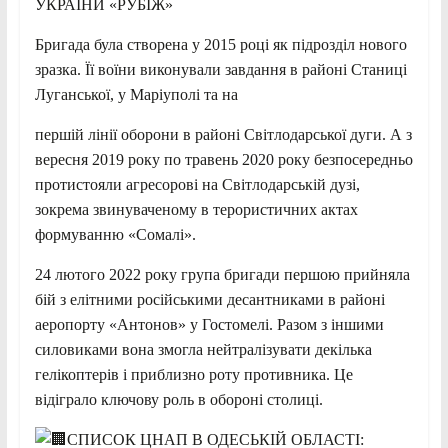
УКРАЇНИ «РУБІЖ»
Бригада була створена у 2015 році як підрозділ нового
зразка. Її воїни виконували завдання в районі Станиці
Луганської, у Маріуполі та на
першій лінії оборони в районі Світлодарської дуги. А з
вересня 2019 року по травень 2020 року безпосередньо
протистояли агресорові на Світлодарській дузі,
зокрема звинуваченому в терористичних актах
формуванню «Сомалі».
24 лютого 2022 року група бригади першою прийняла
бій з елітними російськими десантниками в районі
аеропорту «Антонов» у Гостомелі. Разом з іншими
силовиками вона змогла нейтралізувати декілька
гелікоптерів і приблизно роту противника. Це
відіграло ключову роль в обороні столиці.
СПИСОК ЦНАП В ОДЕСЬКІЙ ОБЛАСТІ: