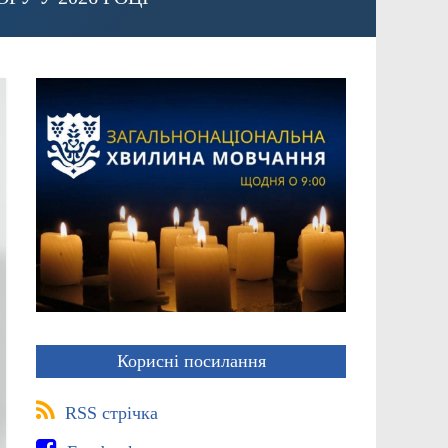
Корисні посилання
RSS стрічка