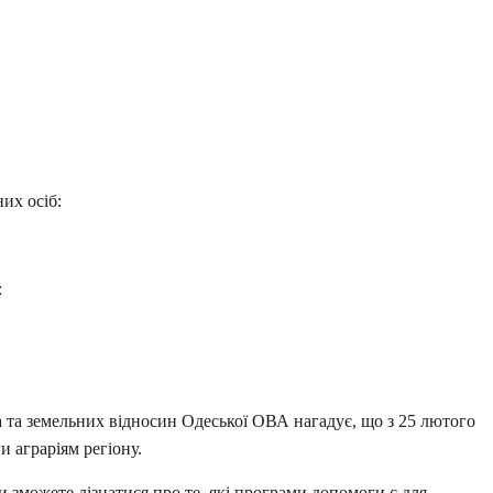
их осіб:
:
 та земельних відносин Одеської ОВА нагадує, що з 25 лютого
 аграріям регіону.
и зможете дізнатися про те, які програми допомоги є для