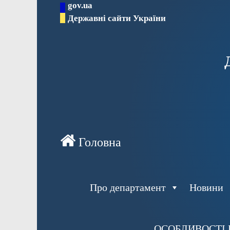
gov.ua
Перейти
Державні сайти України
до
вмісту
Про департамент
Новини
ОСОБЛИВОСТІ 