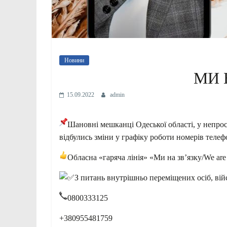
Новини
МИ 
15.09.2022
admin
Шановні мешканці Одеської області, у непрос
відбулись зміни у графіку роботи номерів телефон
Обласна «гаряча лінія» «Ми на зв’язку/We are
З
питань внутрішньо переміщених осіб, вій
0800333125
+380955481759