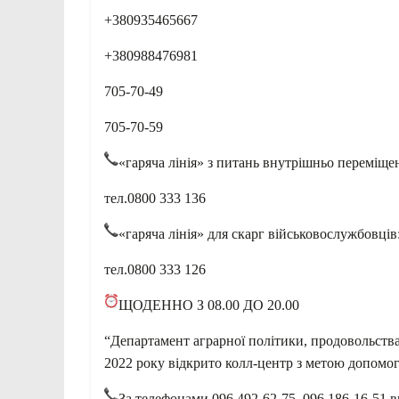
+380935465667
+380988476981
705-70-49
705-70-59
«гаряча лінія» з питань внутрішньо переміщен
тел.0800 333 136
«гаряча лінія» для скарг військовослужбовців
тел.0800 333 126
ЩОДЕННО З 08.00 ДО 20.00
“Департамент аграрної політики, продовольства
2022 року відкрито колл-центр з метою допомоги
За телефонами 096 492-62-75, 096 186-16-51 в