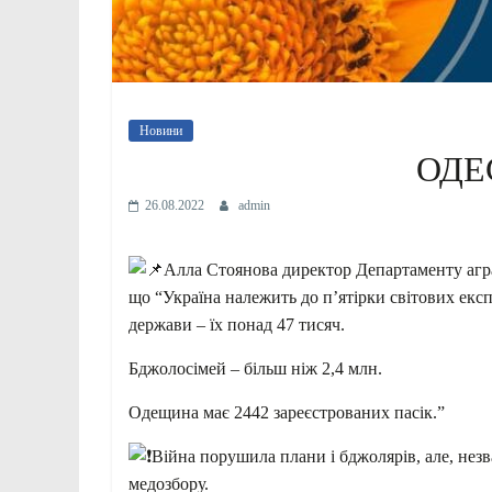
Новини
ОДЕ
26.08.2022
admin
Алла Стоянова директор Департаменту агра
що “Україна належить до п’ятірки світових експ
держави – їх понад 47 тисяч.
Бджолосімей – більш ніж 2,4 млн.
Одещина має 2442 зареєстрованих пасік.”
Війна порушила плани і бджолярів, але, незв
медозбору.