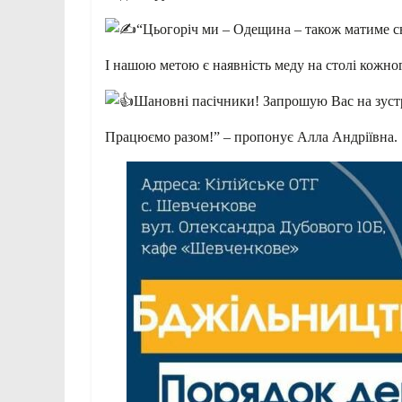
“Цьогоріч ми – Одещина – також матиме св
І нашою метою є наявність меду на столі кожно
Шановні пасічники! Запрошую Вас на зустріч
Працюємо разом!” – пропонує Алла Андріївна.