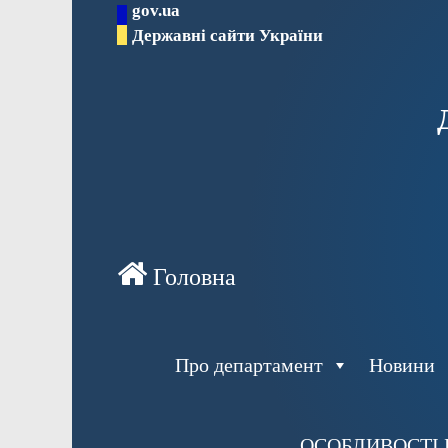
gov.ua
Перейти
Державні сайти України
до
вмісту
Про департамент
Новини
ОСОБЛИВОСТІ 