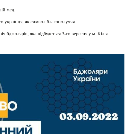
ій мед.
го українця, як символ благополуччя.
 бджолярів, яка відбудеться 3-го вересня у м. Кілія.