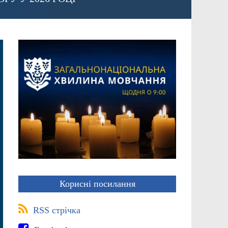
Корисні посилання
RSS стрічка