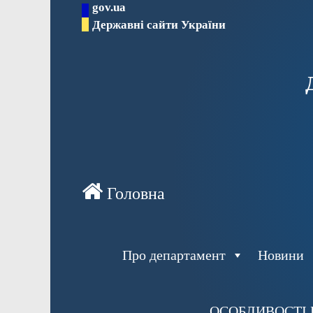
gov.ua
Перейти
Державні сайти України
до
вмісту
Про департамент
Новини
ОСОБЛИВОСТІ 