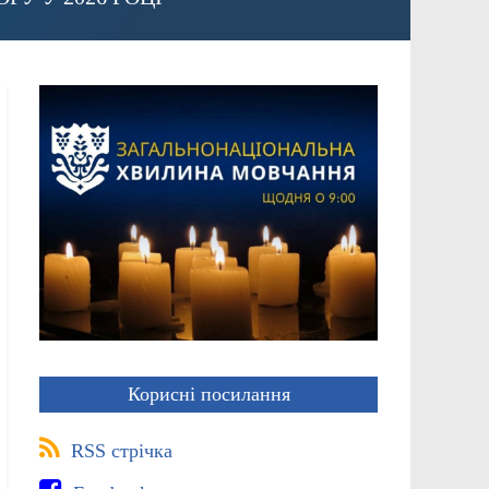
Корисні посилання
RSS стрічка