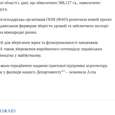
ої області є дані, що обмолочено 588,127 га., намолочено
ц/га.
ькогосподарська організація ООН (ФАО) розпочала новий проєкт
країнським фермерам зберегти урожай та забезпечити експорт
на міжнародні ринки.
й для зберігання зерна та функціональності ланцюжків
. А також збереження виробничого потенціалу українських
бництва у майбутньому.
, яким передбачено надання грантової підтримки агросектору.
и у фахівців нашого Департаменту”” – зазначила Алла
ВРОЖАЮ