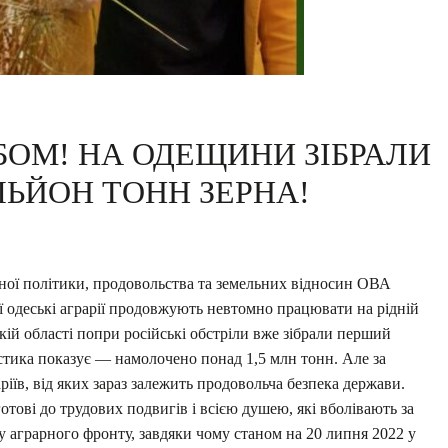
ІБОМ! НА ОДЕЩИНИ ЗІБРАЛИ
ЬЙОН ТОНН ЗЕРНА!
ної політики, продовольства та земельних відносин ОВА
сії одеські аграрії продовжують невтомно працювати на рідній
кій області попри російські обстріли вже зібрали перший
истика показує — намолочено понад 1,5 млн тонн. Але за
іїв, від яких зараз залежить продовольча безпека держави.
отові до трудових подвигів і всією душею, які вболівають за
 аграрного фронту, завдяки чому станом на 20 липня 2022 у