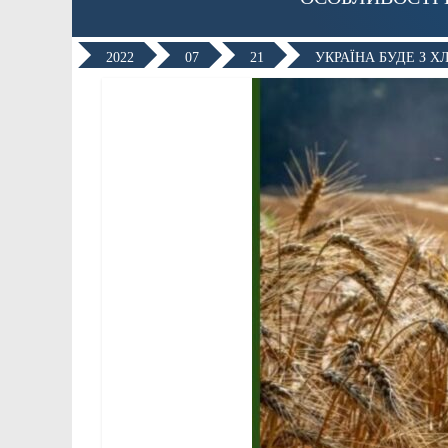
2022
07
21
УКРАЇНА БУДЕ З Х