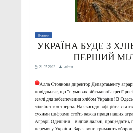
Новини
УКРАЇНА БУДЕ З ХЛ
ПЕРШИЙ МІЛ
21.07.2022
admin
Алла Стоянова директор Департаменту аграр
повідомляє, що “в умовах військової агресії ро
землі для забезпечення хлібом України! В Одесь
мільйон тонн зерна. На сьогодні офіційна стат
сухими цифрами стоїть важка праця наших аграр
Аграрії Одещини – відповідальні, працездатні, г
перемогу України. Зараз вони тримають оборону