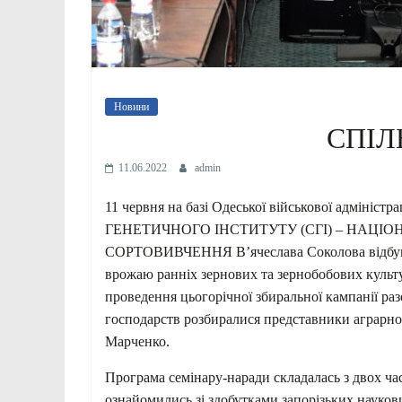
Новини
СПІЛ
11.06.2022
admin
11 червня на базі Одеської військової адмініст
ГЕНЕТИЧНОГО ІНСТИТУТУ (СГІ) – НАЦІ
СОРТОВИВЧЕННЯ В’ячеслава Соколова відбувся 
врожаю ранніх зернових та зернобобових культу
проведення цьогорічної збиральної кампанії ра
господарств розбиралися представники аграрн
Марченко.
Програма семінару-наради складалась з двох ча
ознайомились зі здобутками запорізьких науковц