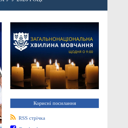
Корисні посилання
RSS стрічка