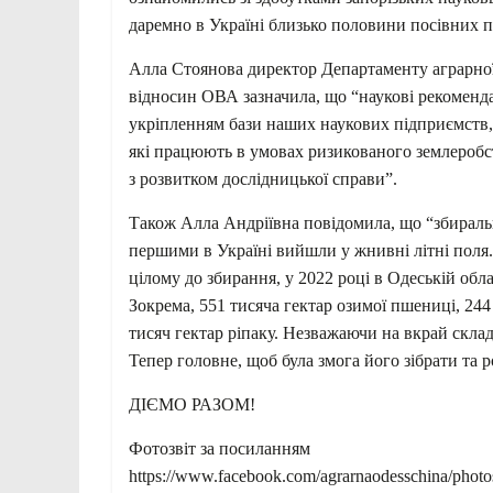
даремно в Україні близько половини посівних п
Алла Стоянова директор Департаменту аграрної
відносин ОВА зазначила, що “наукові рекоменда
укріпленням бази наших наукових підприємств, о
які працюють в умовах ризикованого землероб
з розвитком дослідницької справи”.
Також Алла Андріївна повідомила, що “збиральн
першими в Україні вийшли у жнивні літні поля.
цілому до збирання, у 2022 році в Одеській обла
Зокрема, 551 тисяча гектар озимої пшениці, 244
тисяч гектар ріпаку. Незважаючи на вкрай скла
Тепер головне, щоб була змога його зібрати та 
ДІЄМО РАЗОМ!
Фотозвіт за посиланням
https://www.facebook.com/agrarnaodesschina/pho