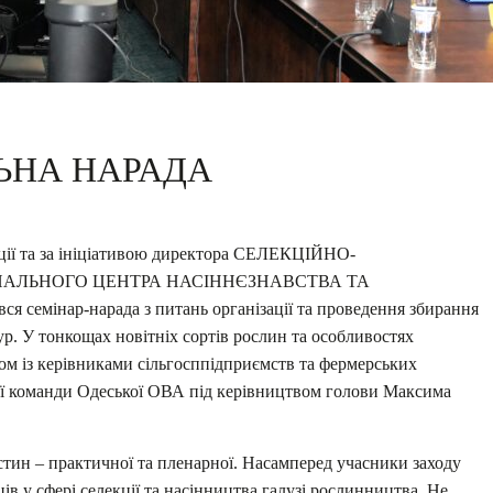
ЬНА НАРАДА
рації та за ініціативою директора СЕЛЕКЦІЙНО-
ОНАЛЬНОГО ЦЕНТРА НАСІННЄЗНАВСТВА ТА
семінар-нарада з питань організації та проведення збирання
р. У тонкощах новітніх сортів рослин та особливостях
зом із керівниками сільгосппідприємств та фермерських
ої команди Одеської ОВА під керівництвом голови Максима
стин – практичної та пленарної. Насамперед учасники заходу
ів у сфері селекції та насінництва галузі рослинництва. Не