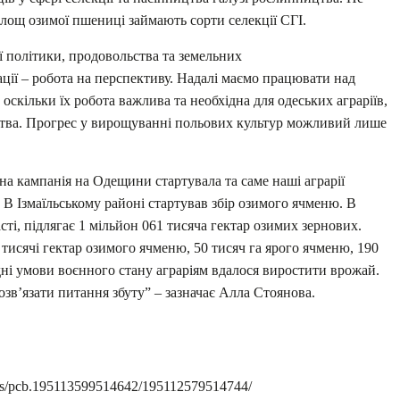
лощ озимої пшениці займають сорти селекції СГІ.
 політики, продовольства та земельних
ції – робота на перспективу. Надалі маємо працювати над
скільки їх робота важлива та необхідна для одеських аграріїв,
ства. Прогрес у вирощуванні польових культур можливий лише
а кампанія на Одещини стартувала та саме наші аграрії
 В Ізмаїльському районі стартував збір озимого ячменю. В
сті, підлягає 1 мільйон 061 тисяча гектар озимих зернових.
 тисячі гектар озимого ячменю, 50 тисяч га ярого ячменю, 190
дні умови воєнного стану аграріям вдалося виростити врожай.
розв’язати питання збуту” – зазначає Алла Стоянова.
tos/pcb.195113599514642/195112579514744/