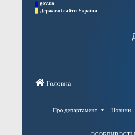
gov.ua
Перейти
Державні сайти України
до
вмісту
Про департамент
Новини
ОСОБЛИВОСТІ 