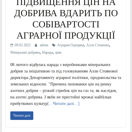
ПІДВИЩЕННЯ ЦІН НА
ДОБРИВА ВДАРИТЬ ПО
СОБІВАРТОСТІ
АГРАРНОЇ ПРОДУКЦІЇ
,
,
09.02.2022
admin
Аграрна Одещина
Алла Стоянова
,
,
Мінеральні добрива
Нарада
ціни
08 лютого відбулась нарада з виробниками мінеральних
добрив за ініціативою та під головуванням Алли Стоянової
директора Департаменту аграрної політики, продовольства та
земельних відносин. “Причина лихоманки цін на ринку
азотних добрив – різкий стрибок цін на газ та, як наслідок,
на азотні добрива. І якби не пристойні врожаї найбільш
прибуткових культур
[…Читати далі…]
Читати далі