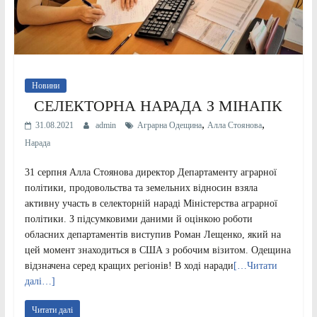
Новини
СЕЛЕКТОРНА НАРАДА З МІНАПК
,
,
31.08.2021
admin
Аграрна Одещина
Алла Стоянова
Нарада
31 серпня Алла Стоянова директор Департаменту аграрної
політики, продовольства та земельних відносин взяла
активну участь в селекторній нараді Міністерства аграрної
політики. З підсумковими даними й оцінкою роботи
обласних департаментів виступив Роман Лещенко, який на
цей момент знаходиться в США з робочим візитом. Одещина
відзначена серед кращих регіонів! В ході наради
[…Читати
далі…]
Читати далі