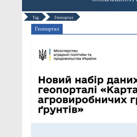
Tag
Геопортал
Геопортал