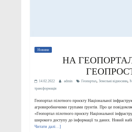
Новини
НА ГЕОПОРТАЛІ
ГЕОПРОС
,
,
14.02.2022
admin
Геопортал
Земельні відносини
М
трансформація
Геопортал пілотного проєкту Національної інфрастр
агровиробничими групами ґрунтів. Про це повідомляє
«Геопортал пілотного проєкту Національної інфрастр
широкого доступу до інформації та даних. Новий наб
Читати далі…]