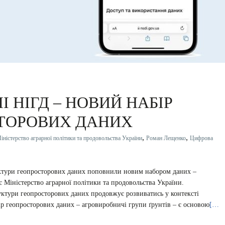
 НІГД – НОВИЙ НАБІР
ТОРОВИХ ДАНИХ
,
,
іністерство аграрної політики та продовольства України
Роман Лещенко
Цифрова
уктури геопросторових даних поповнили новим набором даних –
 Міністерство аграрної політики та продовольства України.
уктури геопросторових даних продовжує розвиватись у контексті
ір геопросторових даних – агровиробничі групи ґрунтів – є основою
[…