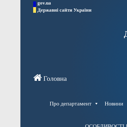
gov.ua
Перейти
Державні сайти України
до
вмісту
Про департамент
Новини
ОСОБЛИВОСТІ 