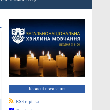
Корисні посилання
RSS стрічка