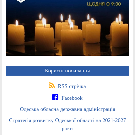
Корисні посилання
RSS стрічка
Facebook
Одеська обласна державна адміністрація
Стратегія розвитку Одеської області на 2021-2027
роки