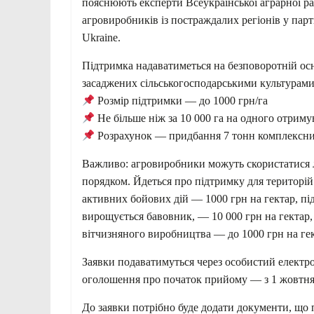
пояснюють експерти Всеукраїнської аграрної ра
агровиробників із постраждалих регіонів у пар
Ukraine.
Підтримка надаватиметься на безповоротній осно
засаджених сільськогосподарськими культурами 
Розмір підтримки — до 1000 грн/га
Не більше ніж за 10 000 га на одного отриму
Розрахунок — придбання 7 тонн комплексних
Важливо: агровиробники можуть скористатися л
порядком. Йдеться про підтримку для територій
активних бойових дій — 1000 грн на гектар, пі
вирощується бавовник, — 10 000 грн на гектар
вітчизняного виробництва — до 1000 грн на гек
Заявки подаватимуться через особистий електр
оголошення про початок прийому — з 1 жовтня 
До заявки потрібно буде додати документи, що