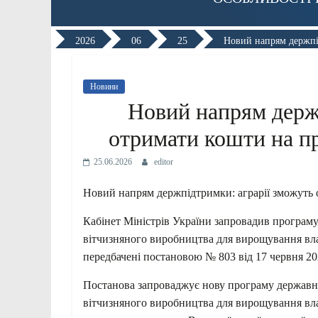
2026
06
25
Новий напрям держпі
Новини
Новий напрям держ
отримати кошти на п
25.06.2026
editor
Новий напрям держпідтримки: аграрії зможуть
Кабінет Міністрів України запровадив програм
вітчизняного виробництва для вирощування влас
передбачені постановою № 803 від 17 червня 20
Постанова запроваджує нову програму державн
вітчизняного виробництва для вирощування влас