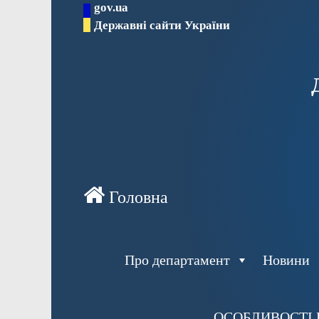
gov.ua
Перейти
Державні сайти України
до
вмісту
Про департамент
Новини
ОСОБЛИВОСТІ 