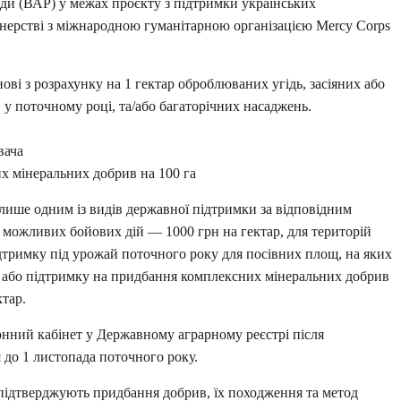
ди (ВАР) у межах проєкту з підтримки українських
тнерстві з міжнародною гуманітарною організацією Mercy Corps
ві з розрахунку на 1 гектар оброблюваних угідь, засіяних або
у поточному році, та/або багаторічних насаджень.
вача
 мінеральних добрив на 100 га
ише одним із видів державної підтримки за відповідним
 можливих бойових дій — 1000 грн на гектар, для територій
дтримку під урожай поточного року для посівних площ, на яких
, або підтримку на придбання комплексних мінеральних добрив
тар.
онний кабінет у Державному аграрному реєстрі після
до 1 листопада поточного року.
 підтверджують придбання добрив, їх походження та метод