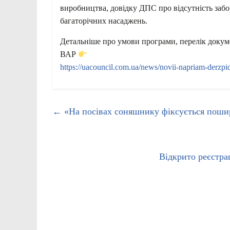
виробництва, довідку ДПС про відсутність забо
багаторічних насаджень.
Детальніше про умови програми, перелік докуме
ВАР
https://uacouncil.com.ua/news/novii-napriam-derzpid
←
«На посівах соняшнику фіксується пошир
Відкрито реєстра