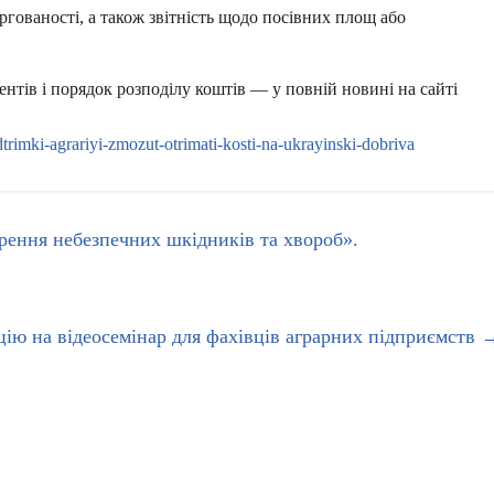
ргованості, а також звітність щодо посівних площ або
нтів і порядок розподілу коштів — у повній новині на сайті
trimki-agrariyi-zmozut-otrimati-kosti-na-ukrayinski-dobriva
ення небезпечних шкідників та хвороб».
цію на відеосемінар для фахівців аграрних підприємств