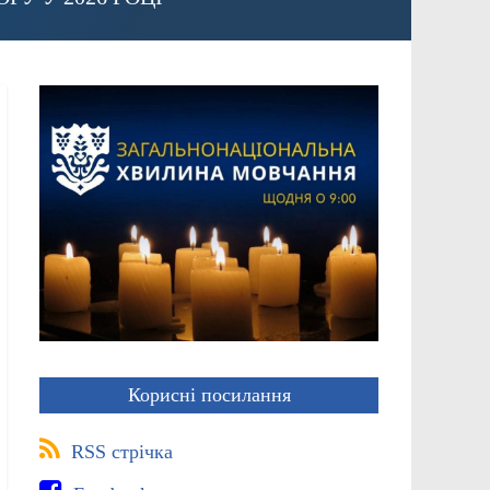
Корисні посилання
RSS стрічка