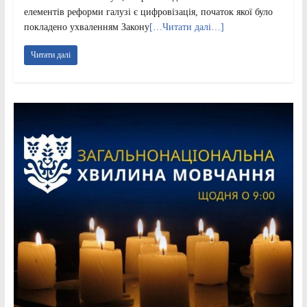
елементів реформи галузі є цифровізація, початок якої було
покладено ухваленням Закону
[…Читати далі…]
Читати далі