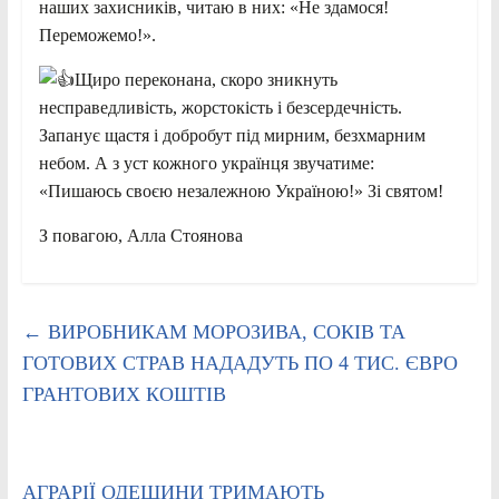
наших захисників, читаю в них: «Не здамося!
Переможемо!».
Щиро переконана, скоро зникнуть
несправедливість, жорстокість і безсердечність.
Запанує щастя і добробут під мирним, безхмарним
небом. А з уст кожного українця звучатиме:
«Пишаюсь своєю незалежною Україною!» Зі святом!
З повагою, Алла Стоянова
←
ВИРОБНИКАМ МОРОЗИВА, СОКІВ ТА
ГОТОВИХ СТРАВ НАДАДУТЬ ПО 4 ТИС. ЄВРО
ГРАНТОВИХ КОШТІВ
АГРАРІЇ ОДЕЩИНИ ТРИМАЮТЬ