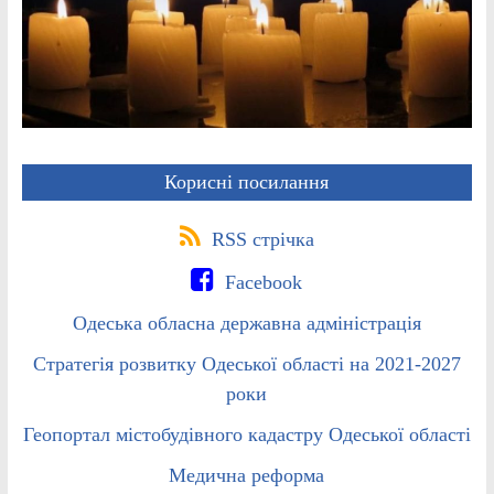
Корисні посилання
RSS стрічка
Facebook
Одеська обласна державна адміністрація
Стратегія розвитку Одеської області на 2021-2027
роки
Геопортал містобудівного кадастру Одеської області
Медична реформа