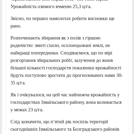
Урожайність озимого ячменю 25,3 ц/га.
Звісно, по перших намолотах робити висновки ще
рано.
Розпочинають збирання як з полів з гіршою
родючістю: змиті схили, осолонцьовані землі, не
найкращі попередники. Сподіваємося, що по мірі
розгортання збиральних робіт, залучення до жнив
більшої кількості господарств показники врожайності
будуть поступово зростати до прогнозованих нами 30-
35 ц/га.
Як і очікувалося, на цей час найнижча врожайність у
господарствах Ізмаїльського району, вона коливається
у межах 23 ц/га.
Слід зазначити, що п’ятий рік поспіль території
сьогоднішніх Ізмаїльського та Болградського районів