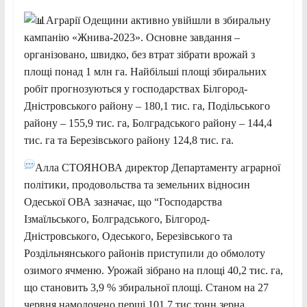
Аграрії Одещини активно увійшли в збиральну
кампанію «Жнива-2023». Основне завдання –
організовано, швидко, без втрат зібрати врожай з
площі понад 1 млн га. Найбільші площі збиральних
робіт прогнозуються у господарствах Білгород-
Дністровського району – 180,1 тис. га, Подільського
району – 155,9 тис. га, Болградського району – 144,4
тис. га та Березівського району 124,8 тис. га.
Алла СТОЯНОВА директор Департаменту аграрної
політики, продовольства та земельних відносин
Одеської ОВА зазначає, що “Господарства
Ізмаїльського, Болградського, Білгород-
Дністровського, Одеського, Березівського та
Роздільнянського районів приступили до обмолоту
озимого ячменю. Урожай зібрано на площі 40,2 тис. га,
що становить 3,9 % збиральної площі. Станом на 27
червня намолочено перші 101,7 тис тонн зерна.