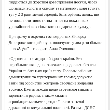
піддаються дії жорсткої довготривалої посухи, через
що запаси вологи в орному та метровому шарі ґрунту,
тут у 2-3 рази менші середніх багаторічних даних, що
не може позитивно позначитися на показниках
урожайності всіх сільськогосподарських культур.
При цьому в окремих господарствах Білгород-
Дністровського району намолочують у два рази більше
– по 45ц/га” – говорить Алла Стоянова.
«Одещина – це аграрний фронт країни. Без
перебільшення від нас залежить продовльча безпека
України та багатьох країн світу. Головам районих
адміністрацій та територіальних громад доручено
взяти під особистий контроль своєчасне збирання
врожаю. Вжити заходів щодо своєчасної виплати
зарплатні аграріям, а також сплати
агропідприємствами орендної плати за землі
державної та комунальної власності. Разом з ДСНС