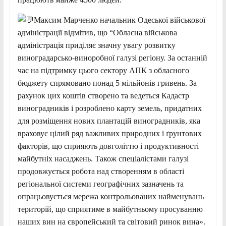
Максим Марченко начальник Одеської військової
адміністрації відмітив, що “Обласна військова
адміністрація приділяє значну увагу розвитку
виноградарсько-виноробної галузі регіону. За останній
час на підтримку цього сектору АПК з обласного
бюджету спрямовано понад 5 мільйонів гривень. За
рахунок цих коштів створено та ведеться Кадастр
виноградників і розроблено карту земель, придатних
для розміщення нових плантацій виноградників, яка
враховує цілий ряд важливих природних і ґрунтових
факторів, що сприяють довголіттю і продуктивності
майбутніх насаджень. Також спеціалістами галузі
продовжується робота над створенням в області
регіональної системи географічних зазначень та
опрацьовується мережа контрольованих найменувань
територій, що сприятиме в майбутньому просуванню
наших вин на європейський та світовий ринок вина».