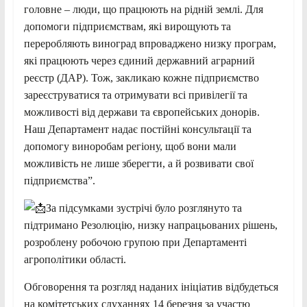
головне – люди, що працюють на рідній землі. Для
допомоги підприємствам, які вирощують та
переробляють виноград впроваджено низку програм,
які працюють через єдиний державний аграрний
реєстр (ДАР). Тож, закликаю кожне підприємство
зареєструватися та отримувати всі привілегії та
можливості від держави та європейських донорів.
Наш Департамент надає постійні консультації та
допомогу виноробам регіону, щоб вони мали
можливість не лише зберегти, а й розвивати свої
підприємства”.
За підсумками зустрічі було розглянуто та
підтримано Резолюцію, низку напрацьованих рішень,
розроблену робочою групою при Департаменті
агрополітики області.
Обговорення та розгляд наданих ініціатив відбудеться
на комітетських слуханнях 14 березня за участю