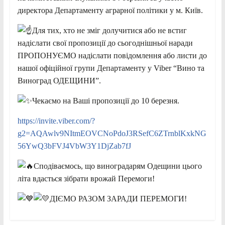
директора Департаменту аграрної політики у м. Київ.
Для тих, хто не зміг долучитися або не встиг
надіслати свої пропозиції до сьогоднішньої наради
ПРОПОНУЄМО надіслати повідомлення або листи до
нашої офіційної групи Департаменту у Viber “Вино та
Виноград ОДЕЩИНИ”.
Чекаємо на Ваші пропозиції до 10 березня.
https://invite.viber.com/?
g2=AQAwlv9NItmEOVCNoPdoJ3RSefC6ZTrnblKxkNG
56YwQ3bFVJ4VbW3Y1DjZab7fJ
Сподіваємось, що виноградарям Одещини цього
літа вдасться зібрати врожай Перемоги!
ДІЄМО РАЗОМ ЗАРАДИ ПЕРЕМОГИ!