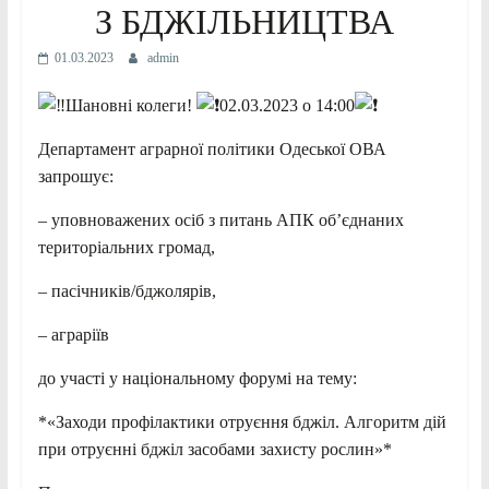
З БДЖІЛЬНИЦТВА
01.03.2023
admin
Шановні колеги!
02.03.2023 о 14:00
Департамент аграрної політики Одеської ОВА
запрошує:
– уповноважених осіб з питань АПК об’єднаних
територіальних громад,
–
пасічників/бджолярів,
– аграріїв
до участі у національному форумі на тему:
*«Заходи профілактики отруєння бджіл. Алгоритм дій
при отруєнні бджіл засобами захисту рослин»*