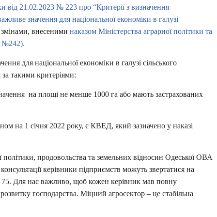
и від 21.02.2023 № 223 про “Критерії з визначення
 важливе значення для національної економіки в галузі
з змінами, внесеними
наказом Міністерства аграрної політики та
 №242).
ення для національної економіки в галузі сільського
 за такими критеріями:
значення на площі не менше 1000 га або мають застрахованих
ном на 1 січня 2022 року, є КВЕД, який зазначено у наказі
 політики, продовольства та земельних відносин Одеської ОВА
 консультації керівники підприємств можуть звертатися на
 75. Для нас важливо, щоб кожен керівник мав повну
 розвитку господарства. Міцний агросектор – це стабільна