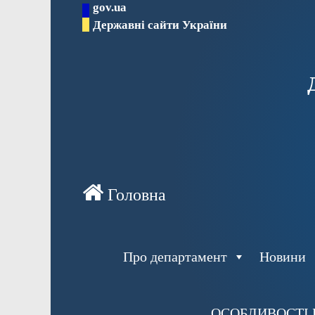
gov.ua
Перейти
Державні сайти України
до
вмісту
Про департамент
Новини
ОСОБЛИВОСТІ 