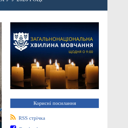
Корисні посилання
RSS стрічка