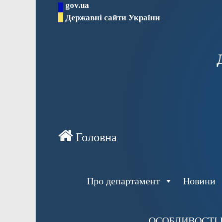
gov.ua
Перейти
Державні сайти України
до
вмісту
Про департамент
Новини
ОСОБЛИВОСТІ 