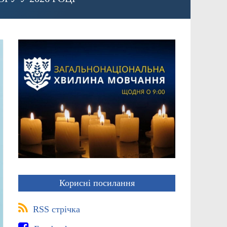
Корисні посилання
RSS стрічка