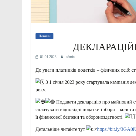
Новини
ДЕКЛАРАЦІЙН
01.01.2023
admin
До уваги платників податків – фізичних осіб: с
З 1 січня 2023 року стартувала кампанія д
року.
Подавати декларацію про майновий стан
сплачувати відповідні податки і збори – консти
її фінансової безпеки та обороноздатності.
Детальніше читайте тут
https://bit.ly/3GA0