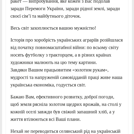
ракет — випробування, яке кожен з Вас подолав
заради Перемоги України, заради рідної землі, заради
своєї сім’ї та майбутнього діточок.
Весь світ захоплюється вашою мужністю!
Історія про хоробрість українських аграріїв розійшлася
від початку повномасштабної війни: по всьому світу
носять футболку з тракторцем, а в різних країнах
художники малюють на цю тему картини.
Завдяки Вашим працьовитим «золотим рукам»,
мудрості та напруженій самовідданій праці живе наша
українська економіка, годується світ.
Бажаю Вам, ефективного розвитку, доброї погоди,
щоб земля рясніла золотом щедрих врожаїв, на столі у
кожній оселі завжди був свіжий запашний хліб, а у
життя втілюються всі Ваші плани.
Нехай не переводиться селянський рід на українській