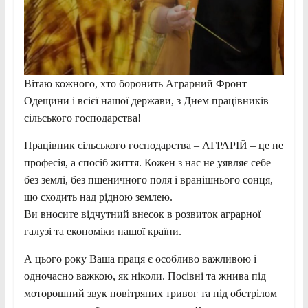
Вітаю кожного, хто боронить Аграрний Фронт
Одещини і всієї нашої держави, з Днем працівників
сільського господарства!
Працівник сільського господарства – АГРАРІЙ – це не
професія, а спосіб життя. Кожен з нас не уявляє себе
без землі, без пшеничного поля і вранішнього сонця,
що сходить над рідною землею.
Ви вносите відчутний внесок в розвиток аграрної
галузі та економіки нашої країни.
А цього року Ваша праця є особливо важливою і
одночасно важкою, як ніколи. Посівні та жнива під
моторошний звук повітряних тривог та під обстрілом