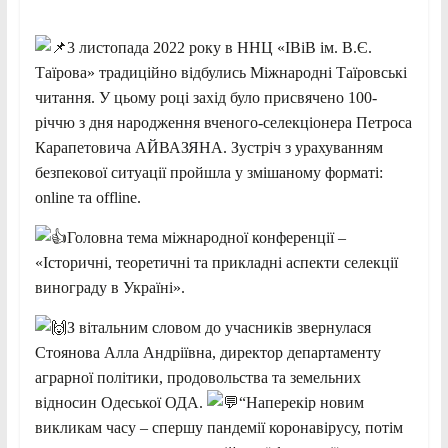
3 листопада 2022 року в ННЦ «ІВіВ ім. В.Є.
Таїрова» традиційно відбулись Міжнародні Таїровські
читання. У цьому році захід було присвячено 100-
річчю з дня народження вченого-селекціонера Петроса
Карапетовича АЙВАЗЯНА. Зустріч з урахуванням
безпекової ситуації пройшла у змішаному форматі:
onlinе та оfflinе.
Головна тема міжнародної конференції –
«Історичні, теоретичні та прикладні аспекти селекції
винограду в Україні».
З
вітальним словом до учасників звернулася
Стоянова Алла Андріївна, директор департаменту
аграрної політики, продовольства та земельних
відносин Одеської ОДА.
“Наперекір новим
викликам часу – спершу пандемії коронавірусу, потім