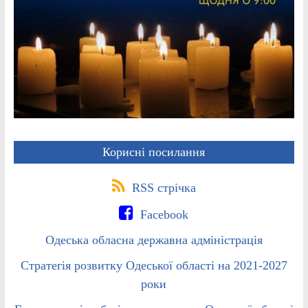
Корисні посилання
RSS стрічка
Facebook
Одеська обласна державна адміністрація
Стратегія розвитку Одеської області на 2021-2027
роки