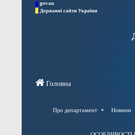
gov.ua
Перейти
Державні сайти України
до
вмісту
Про департамент
Новини
ОСОБЛИВОСТІ 