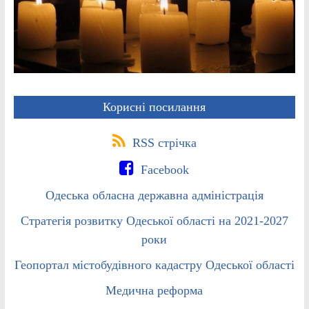
Корисні посилання
RSS стрічка
Facebook
Одеська обласна державна адміністрація
Стратегія розвитку Одеської області на 2021-2027
роки
Геопортал містобудівного кадастру Одеської області
Медична реформа