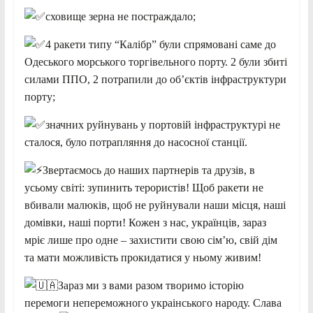
сховище зерна не постраждало;
4 ракети типу “Калібр” були спрямовані саме до
Одеського морського торгівельного порту. 2 були збиті
силами ППО, 2 потрапили до об’єктів інфраструктури
порту;
значних руйнувань у портовій інфраструктурі не
сталося, було потрапляння до насосної станції.
Звертаємось до наших партнерів та друзів, в
усьому світі: зупинить терористів! Щоб ракети не
вбивали малюків, щоб не руйнували наши місця, наші
домівки, наші порти! Кожен з нас, українців, зараз
мріє лише про одне – захистити свою сім’ю, свій дім
та мати можливість прокидатися у ньому живим!
Зараз ми з вами разом творимо історію
перемоги непереможного украінського народу. Слава