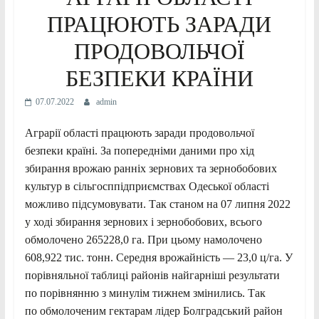
ПРАЦЮЮТЬ ЗАРАДИ
ПРОДОВОЛЬЧОЇ
БЕЗПЕКИ КРАЇНИ
07.07.2022
admin
Аграрії області працюють заради продовольчої
безпеки країні. За попередніми даними про хід
збирання врожаю ранніх зернових та зернобобових
культур в сільгосппідприємствах Одеської області
можливо підсумовувати. Так станом на 07 липня 2022
у ході збирання зернових і зернобобових, всього
обмолочено 265228,0 га. При цьому намолочено
608,922 тис. тонн. Середня врожайність — 23,0 ц/га. У
порівняльної таблиці районів найгарніші результати
по порівнянню з минулім тижнем змінились. Так
по обмолоченим гектарам лідер Болградський район