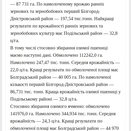
— 87 731 га. По намолоченому врожаю ранніх
зернових та зернобобових перший Білгород-
Дністровський район — 197,54 тис.тонн. Найкращі
результати по врожайності ранніх зернових та
зернобобових культур має Подільський район — 32,8
ц/га.
В тому числі стосовно збирання озимої пшениці
маємо наступні дані. Обмолочено 112242,0 га.
Намолочено 247,47 тис. тонн. Середня врожайність —
22,0 ц/га. Кращі результати по обмолоченої площі має
Болградський район — 40 005 га. По намолоченої
кількості перший Білгород-Дністровський район —
86,731 тис. тонн. Краща врожайність озимої пшениці у
Подільському районі — 32,8 ц/га.
Стосовно збирання озимого ячменю: обмолочено
141976,0 га. Намолочено 344,934 тис. тонн. Середня
врожайність — 24,3 ц/га. Кращі результати по
обмолоченої площі має Болградський район — 44 970