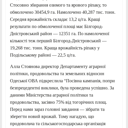
Стосовно збирання озимого та ярового ріпаку, то
обмолочено 30454,9 га. Намолочено 40,287 тис. тонн.
Середня врожайність складає 13,2 ц/га. Кращі
результати по обмолоченої площі має Білгород-
Дністровський район — 12351 га. По намолоченої
кількості теж перший Білгород-Дністровський —
19,268 тис. тонн. Краща врожайність ріпаку у
Подільському районі — 22,5 ц/га.
Алла Стоянова директор Департаменту аграрної
політики, продовольства та земельних відносин
Одеської ОВА підкреслила “Посівна кампанія, попри
безпрецедентні виклики, була проведена успішно. За
даними Міністерства аграрної політики та
продовольства, засіяно 75% від тогорічних площ.
Перед нами зараз головні завдання — зібрати та
зберегти новий врожай. Тому нагадую, що
продовольча та сільськогосподарська організація