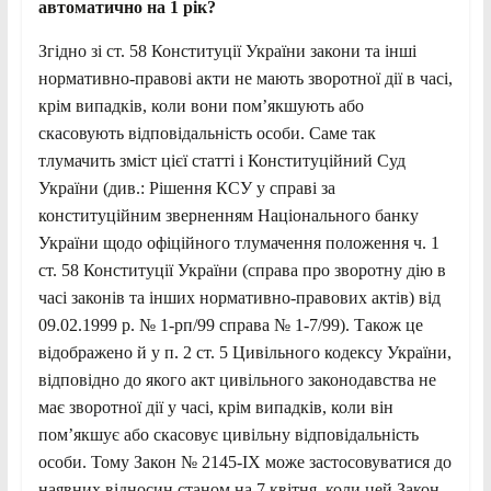
автоматично на 1 рік?
Згідно зі ст. 58 Конституції України закони та інші
нормативно-правові акти не мають зворотної дії в часі,
крім випадків, коли вони пом’якшують або
скасовують відповідальність особи. Саме так
тлумачить зміст цієї статті і Конституційний Суд
України (див.: Рішення КСУ у справі за
конституційним зверненням Національного банку
України щодо офіційного тлумачення положення ч. 1
ст. 58 Конституції України (справа про зворотну дію в
часі законів та інших нормативно-правових актів) від
09.02.1999 р. № 1-рп/99 справа № 1-7/99). Також це
відображено й у п. 2 ст. 5 Цивільного кодексу України,
відповідно до якого акт цивільного законодавства не
має зворотної дії у часі, крім випадків, коли він
пом’якшує або скасовує цивільну відповідальність
особи. Тому Закон № 2145-IX може застосовуватися до
наявних відносин станом на 7 квітня, коли цей Закон