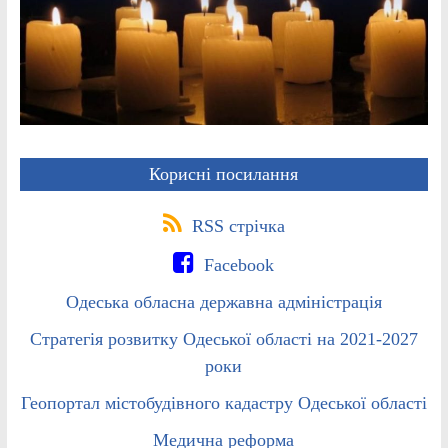
Корисні посилання
RSS стрічка
Facebook
Одеська обласна державна адміністрація
Стратегія розвитку Одеської області на 2021-2027
роки
Геопортал містобудівного кадастру Одеської області
Медична реформа