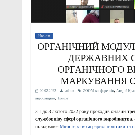
Новини
ОРГАНІЧНИЙ МОДУЛ
ДЕРЖАВНИХ С
ОРГАНІЧНОГО В
МАРКУВАННЯ О
,
09.02.2022
admin
ZOOM-конференція
Андрій Кра
,
виробництво
Тренінг
З 1 до 3 лютого 2022 року проходив онлайн-тр
службовціву сфері органічного виробництва, 
повідомляє
Міністерство аграрної політики та 