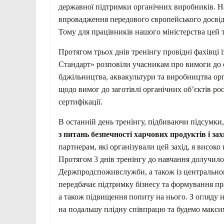
державної підтримки органічних виробників. На
впровадження передового європейського досвід
Тому для працівників нашого міністерства цей т
Протягом трьох днів тренінгу провідні фахівці і
Стандарт» розповіли учасникам про вимоги до 
бджільництва, аквакультури та виробництва орг
щодо вимог до заготівлі органічних об’єктів ро
сертифікації.
В останній день тренінгу, підбиваючи підсумки,
з питань безпечності харчових продуктів і за
партнерам, які організували цей захід, я висок
Протягом 3 днів тренінгу до навчання долучилос
Держпродспоживслужби, а також із центральног
передбачає підтримку бізнесу та формування п
а також підвищення попиту на нього. З огляду 
на подальшу плідну співпрацю та будемо макси