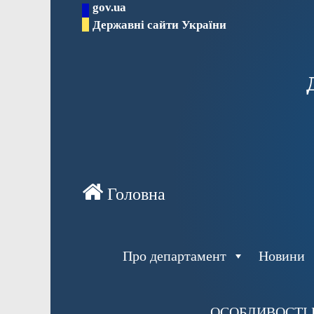
gov.ua
Перейти
Державні сайти України
до
вмісту
Про департамент
Новини
ОСОБЛИВОСТІ 