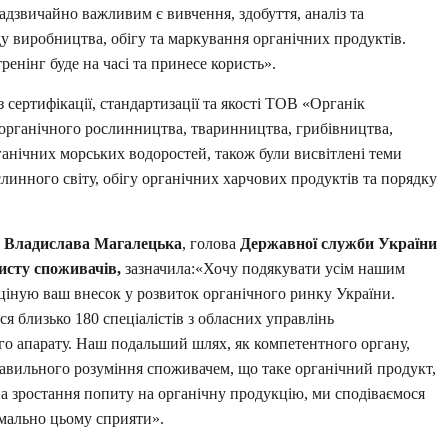
дзвичайно важливим є вивчення, здобуття, аналіз та
у виробництва, обігу та маркування органічних продуктів.
ренінг буде на часі та принесе користь».
з сертифікації, стандартизації та якості ТОВ «Органік
органічного рослинництва, тваринництва, грибівництва,
анічних морських водоростей, також були висвітлені теми
слинного світу, обігу органічних харчових продуктів та порядку
Владислава Магалецька
, голова
Державної служби України
хисту споживачів,
зазначила:«Хочу подякувати усім нашим
о ціную ваш внесок у розвиток органічного ринку України.
я близько 180 спеціалістів з обласних управлінь
о апарату. Наш подальший шлях, як компетентного органу,
равильного розуміння споживачем, що таке органічний продукт,
на зростання попиту на органічну продукцію, ми сподіваємося
мально цьому сприяти».