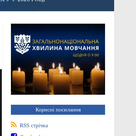
Корисні посилання
RSS стрічка