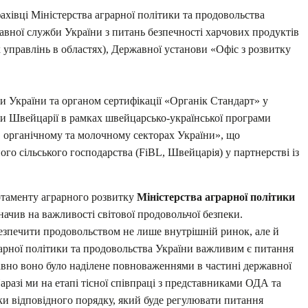
фахівці Міністерства аграрної політики та продовольства
авної служби України з питань безпечності харчових продуктів
 управлінь в областях), Державної установи «Офіс з розвитку
ки України та органом сертифікації «Органік Стандарт» у
ки Швейцарії в рамках швейцарсько-української програми
в органічному та молочному секторах України», що
го сільського господарства (FiBL, Швейцарія) у партнерстві із
ртаменту аграрного розвитку
Міністерства аграрної політики
значив на важливості світової продовольчої безпеки.
езпечити продовольством не лише внутрішній ринок, але й
арної політики та продовольства України важливим є питання
авно воно було наділене повноваженнями в частині державної
разі ми на етапі тісної співпраці з представниками ОДА та
ки відповідного порядку, який буде регулювати питання