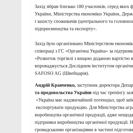
Захід зібрав близько 180 учасників, серед яких 
України, Міністерства економіки України, Держ
і захисту споживачів (центрального та головних
підприємництва та експорту».
Захід було організовано Міністерством економі
співпраці з ГС «Органічна Україна» за підтрим
«Розвиток торгівлі з вищою доданою вартістю 
впроваджується Дослідним інститутом органічно
SAFOSO AG (Швейцарія).
Андрій Кравченко,
заступник директора Депа
та продовольства України
під час тренінгу за
«Україна має надзвичайний потенціал, щоб заб
експортувати продукцію. Для Міністерства агр
виробництва органічної продукції, адже нещод
підтримки виробництва органічної продукції. На
громадськими організаціями в частині підготов