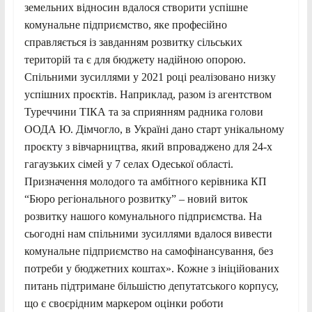
земельних відносин вдалося створити успішне
комунальне підприємство, яке професійно
справляється із завданням розвитку сільських
територій та є для бюджету надійною опорою.
Спільними зусиллями у 2021 році реалізовано низку
успішних проєктів. Наприклад, разом із агентством
Туреччини ТІКА та за сприянням радника голови
ООДА Ю. Дімчогло, в Україні дано старт унікальному
проєкту з вівчарництва, який впроваджено для 24-х
гагаузьких сімей у 7 селах Одеської області.
Призначення молодого та амбітного керівника КП
“Бюро регіонального розвитку” – новий виток
розвитку нашого комунального підприємства. На
сьогодні нам спільними зусиллями вдалося вивести
комунальне підприємство на самофінансування, без
потреби у бюджетних коштах». Кожне з ініційованих
питань підтримане більшістю депутатського корпусу,
що є своєрідним маркером оцінки роботи