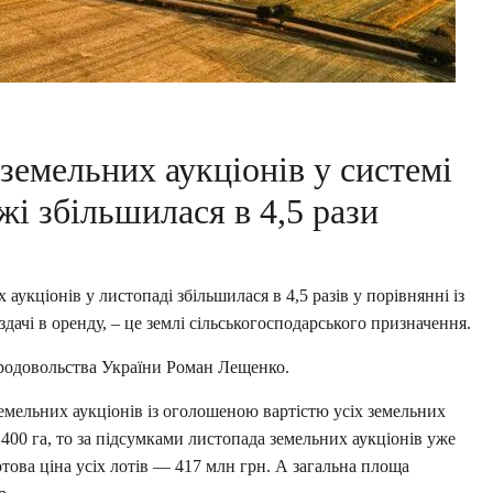
 земельних аукціонів у системі
і збільшилася в 4,5 рази
аукціонів у листопаді збільшилася в 4,5 разів у порівнянні із
здачі в оренду, – це землі сільськогосподарського призначення.
продовольства України Роман Лещенко.
емельних аукціонів із оголошеною вартістю усіх земельних
400 га, то за підсумками листопада земельних аукціонів уже
артова ціна усіх лотів — 417 млн грн. А загальна площа