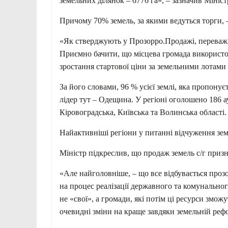
земельних ділянок – 6776 га», – зазначив Мініст
Причому 70% земель, за якими ведуться торги, –
«Як стверджують у Прозорро.Продажі, переважн
Приємно бачити, що місцева громада використо
зростання стартової ціни за земельними лотами
За його словами, 96 % усієї землі, яка пропонує
лідер тут – Одещина. У регіоні оголошено 186 а
Кіровоградська, Київська та Волинська області.
Найактивніші регіони у питанні відчуження зем
Міністр підкреслив, що продаж земель с/г приз
«Але найголовніше, – що все відбувається прозо
на процес реалізації державного та комунального
не «свої», а громади, які потім ці ресурси зможу
очевидні зміни на краще завдяки земельній ре