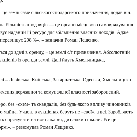
р.
 це землі саме сільськогосподарського призначення, додав він.
а більшість продавців — це органи місцевого самоврядування.
вує наданий їй ресурс для збільшення власних доходів. Адже
 перевищує 208 %», – зазначив Роман Лещенко.
ться до здачі в оренду, – це землі с/г призначення. Абсолютний
укціонів із оренди землі. Далі йдуть Хмельницька,
лі – Львівська, Київська, Закарпатська, Одеська, Хмельницька.
начення державної та комунальної власності заборонений.
ро, без «схем» та скандалів, без будь-якого впливу чиновників
 майна. Участь в аукціонах беруть не «свої», а всі. Заробляють
ть спрямувати на нові лікарні, дитсадки і школи. Усе це –
формі», – резюмував Роман Лещенко.