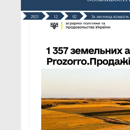
2021
12
02
За листопад кількість