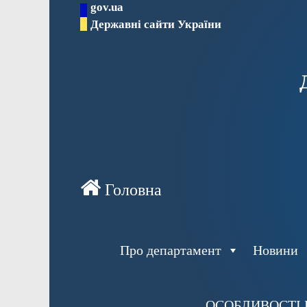
gov.ua
Перейти
Державні сайти України
до
вмісту
Про департамент
Новини
ОСОБЛИВОСТІ 