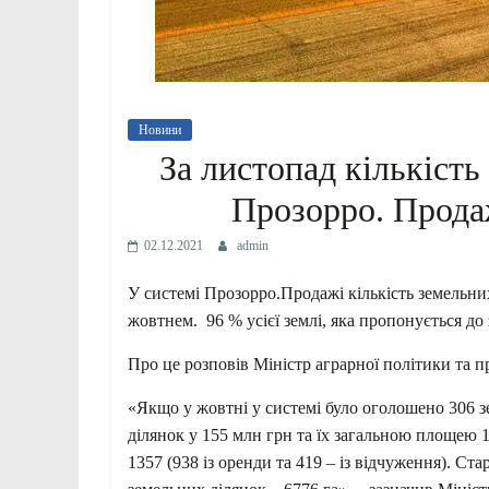
Новини
За листопад кількість
Прозорро. Продаж
02.12.2021
admin
У системі Прозорро.Продажі кількість земельних 
жовтнем. 96 % усієї землі, яка пропонується до 
Про це розповів Міністр аграрної політики та 
«Якщо у жовтні у системі було оголошено 306 з
ділянок у 155 млн грн та їх загальною площею 1
1357 (938 із оренди та 419 – із відчуження). Ст