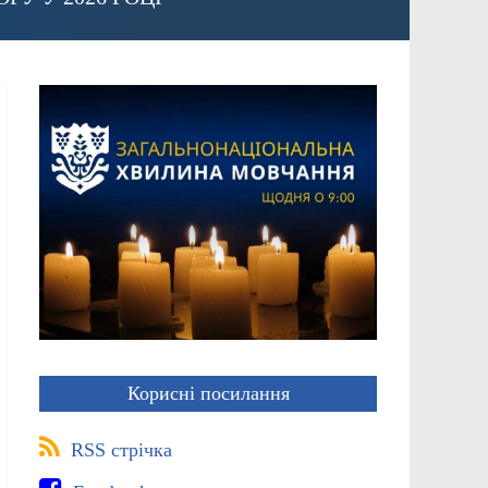
Корисні посилання
RSS стрічка