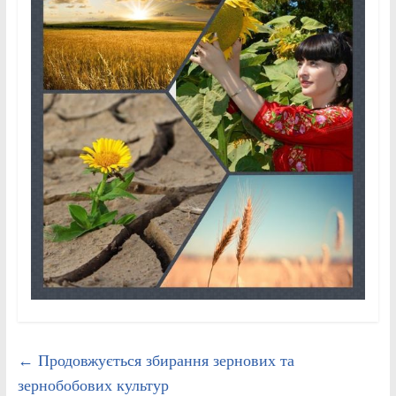
←
Продовжується збирання зернових та
зернобобових культур