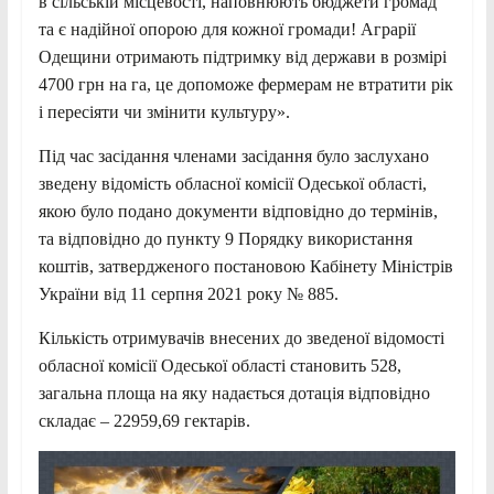
в сільській місцевості, наповнюють бюджети громад
та є надійної опорою для кожної громади! Аграрії
Одещини отримають підтримку від держави в розмірі
4700 грн на га, це допоможе фермерам не втратити рік
і пересіяти чи змінити культуру».
Під час засідання членами засідання було заслухано
зведену відомість обласної комісії Одеської області,
якою було подано документи відповідно до термінів,
та відповідно до пункту 9 Порядку використання
коштів, затвердженого постановою Кабінету Міністрів
України від 11 серпня 2021 року № 885.
Кількість отримувачів внесених до зведеної відомості
обласної комісії Одеської області становить 528,
загальна площа на яку надається дотація відповідно
складає – 22959,69 гектарів.