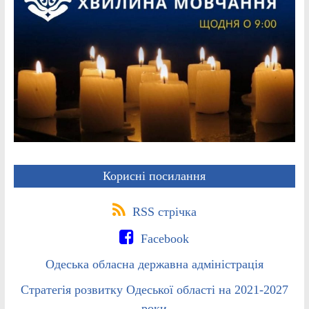
Корисні посилання
RSS стрічка
Facebook
Одеська обласна державна адміністрація
Стратегія розвитку Одеської області на 2021-2027
роки