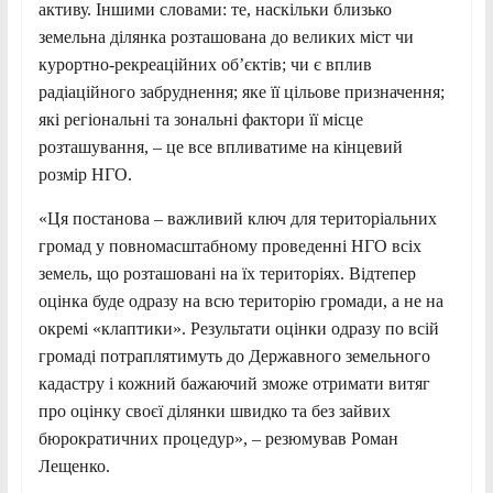
активу. Іншими словами: те, наскільки близько
земельна ділянка розташована до великих міст чи
курортно-рекреаційних об’єктів; чи є вплив
радіаційного забруднення; яке її цільове призначення;
які регіональні та зональні фактори її місце
розташування, – це все впливатиме на кінцевий
розмір НГО.
«Ця постанова – важливий ключ для територіальних
громад у повномасштабному проведенні НГО всіх
земель, що розташовані на їх територіях. Відтепер
оцінка буде одразу на всю територію громади, а не на
окремі «клаптики». Результати оцінки одразу по всій
громаді потраплятимуть до Державного земельного
кадастру і кожний бажаючий зможе отримати витяг
про оцінку своєї ділянки швидко та без зайвих
бюрократичних процедур», – резюмував Роман
Лещенко.