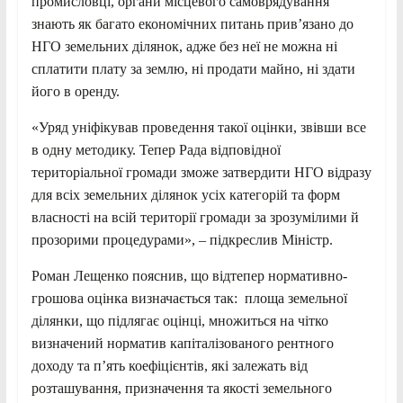
промисловці, органи місцевого самоврядування
знають як багато економічних питань прив’язано до
НГО земельних ділянок, адже без неї не можна ні
сплатити плату за землю, ні продати майно, ні здати
його в оренду.
«Уряд уніфікував проведення такої оцінки, звівши все
в одну методику. Тепер Рада відповідної
територіальної громади зможе затвердити НГО відразу
для всіх земельних ділянок усіх категорій та форм
власності на всій території громади за зрозумілими й
прозорими процедурами», – підкреслив Міністр.
Роман Лещенко пояснив, що відтепер нормативно-
грошова оцінка визначається так: площа земельної
ділянки, що підлягає оцінці, множиться на чітко
визначений норматив капіталізованого рентного
доходу та п’ять коефіцієнтів, які залежать від
розташування, призначення та якості земельного