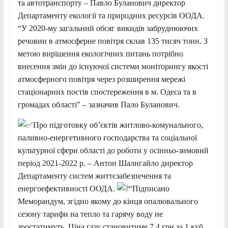
та автотранспорту – Павло Буланович директор
Департаменту екології та природних ресурсів ООДА.
“У 2020-му загальний обсяг викидів забруднюючих
речовин в атмосферне повітря склав 135 тисяч тонн. З
метою вирішення екологічних питань потрібно
внесення змін до існуючої системи моніторингу якості
атмосферного повітря через розширення мережі
стаціонарних постів спостереження в м. Одеса та в
громадах області” – зазначив Пало Буланович.
Про підготовку об’єктів житлово-комунального,
паливно-енергетивного господарства та соціальної
культурної сфери області до роботи у осінньо-зимовий
період 2021-2022 р. – Антон Шалигайло директор
Департаменту систем життєзабезпечення та
енергоефективності ООДА.
“Підписано
Меморандум, згідно якому до кінця опалювального
сезону тарифи на тепло та гарячу воду не
зростатимуть. Ціна газу становитиме 7,4 грн за 1 куб.