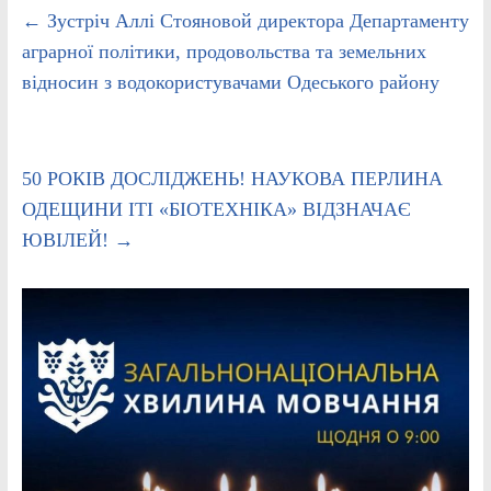
←
Зустріч Аллі Стояновой директора Департаменту
аграрної політики, продовольства та земельних
відносин з водокористувачами Одеського району
50 РОКІВ ДОСЛІДЖЕНЬ! НАУКОВА ПЕРЛИНА
ОДЕЩИНИ ІТІ «БІОТЕХНІКА» ВІДЗНАЧАЄ
ЮВІЛЕЙ!
→