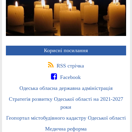
Корисні посилання
RSS стрічка
Facebook
Одеська обласна державна адміністрація
Стратегія розвитку Одеської області на 2021-2027
роки
Геопортал містобудівного кадастру Одеської області
Медична реформа