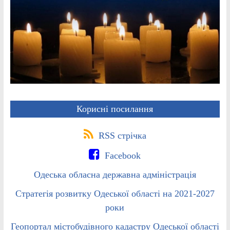
Корисні посилання
RSS стрічка
Facebook
Одеська обласна державна адміністрація
Стратегія розвитку Одеської області на 2021-2027
роки
Геопортал містобудівного кадастру Одеської області