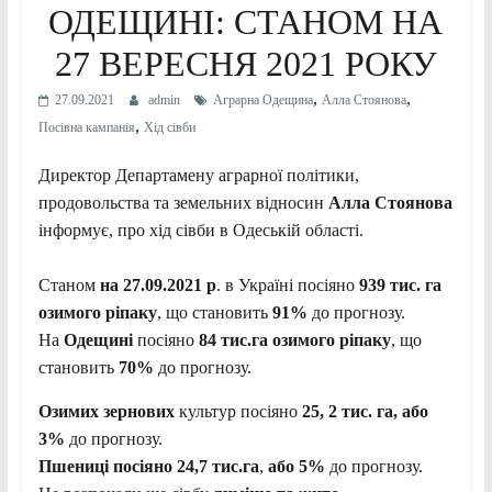
ОДЕЩИНІ: СТАНОМ НА
27 ВЕРЕСНЯ 2021 РОКУ
,
,
27.09.2021
admin
Аграрна Одещина
Алла Стоянова
,
Посівна кампанія
Хід сівби
Директор Департамену аграрної політики,
продовольства та земельних відносин
Алла Стоянова
інформує, про хід сівби в Одеській області.
Станом
на 27.09.2021 р
. в Україні посіяно
939 тис. га
озимого ріпаку
, що становить
91%
до прогнозу.
На
Одещині
посіяно
84 тис.га озимого ріпаку
, що
становить
70%
до прогнозу.
Озимих зернових
культур посіяно
25, 2 тис. га, або
3%
до прогнозу.
Пшениці посіяно
24,7 тис.га
,
або 5%
до прогнозу.