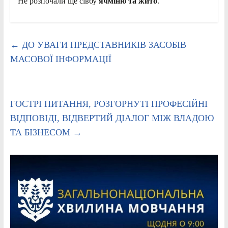
Не розпочали ще сівбу
ячміню та жито
.
←
ДО УВАГИ ПРЕДСТАВНИКІВ ЗАСОБІВ
МАСОВОЇ ІНФОРМАЦІЇ
ГОСТРІ ПИТАННЯ, РОЗГОРНУТІ ПРОФЕСІЙНІ
ВІДПОВІДІ, ВІДВЕРТИЙ ДІАЛОГ МІЖ ВЛАДОЮ
ТА БІЗНЕСОМ
→