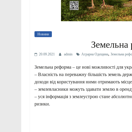
Новини
Земельна
,
20.09.2021
admin
Аграрна Одещина
Земельна реф
Земельна реформа – це нові можливості для укра
– Власність на переважну більшість земель дер
доходи від користування ними отримають місце
– землевласники можуть здавати землю в оренду,
– уся інформація з землеустрою стане абсолютн
ризики.