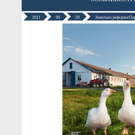
2021
09
20
Земельна реформа/О