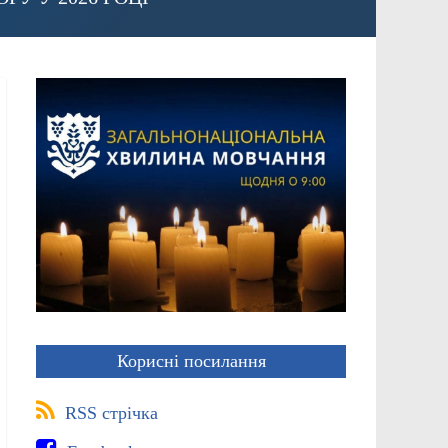
Корисні посилання
RSS стрічка