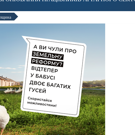
дещина