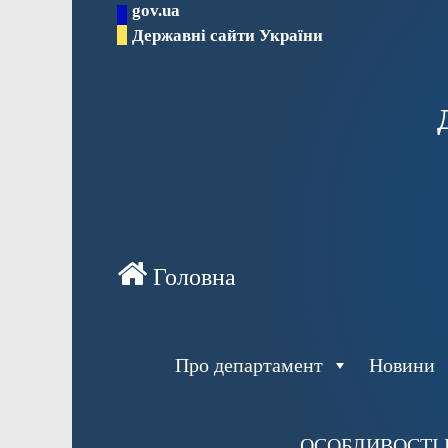
gov.ua
Перейти
Державні сайти України
до
вмісту
Про департамент
Новини
ОСОБЛИВОСТІ 