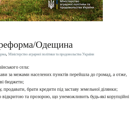
 реформа/Одещина
,
орма
Міністерство аграрної політики та продовольства України
їнського села:
жави за межами населених пунктів перейшла до громад, а отже,
ві бюджети;
 продавати, брати кредити під заставу земельної ділянки;
о відкритою та прозорою, що унеможливить будь-які корупційні