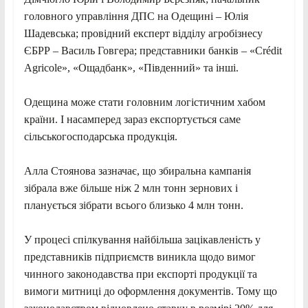
головного управління ДПС на Одещині – Юлія
Шадевська; провідний експерт відділу агробізнесу
ЄБРР – Василь Говгера; представники банків – «Crédit
Agricole», «Ощадбанк», «Південний» та інші.
Одещина може стати головним логістичним хабом
країни. І насамперед зараз експортується саме
сільськогосподарська продукція.
Алла Стоянова зазначає, що збиральна кампанія
зібрала вже більше ніж 2 млн тонн зернових і
планується зібрати всього близько 4 млн тонн.
У процесі спілкування найбільша зацікавленість у
представників підприємств виникла щодо вимог
чинного законодавства при експорті продукції та
вимоги митниці до оформлення документів. Тому що