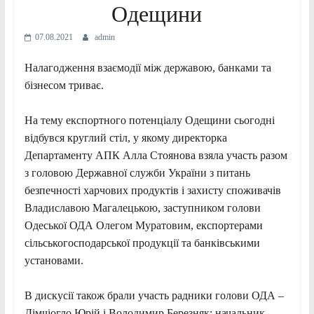
Одещини
07.08.2021
admin
Налагодження взаємодії між державою, банками та
бізнесом триває.
На тему експортного потенціалу Одещини сьогодні
відбувся круглий стіл, у якому директорка
Департаменту АПК Алла Стоянова взяла участь разом
з головою Державної служби України з питань
безпечності харчових продуктів і захисту споживачів
Владиславою Магалецькою, заступником голови
Одеської ОДА Олегом Муратовим, експортерами
сільськогосподарської продукції та банківськими
установами.
В дискусії також брали участь радники голови ОДА –
Дімчіогло Юрій і Володимир Березняк; начальник