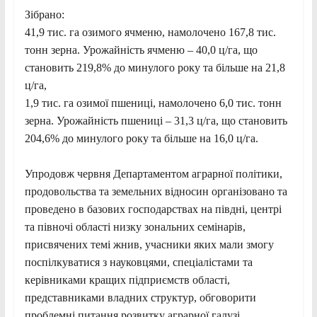
Зібрано:
41,9 тис. га озимого ячменю, намолочено 167,8 тис.
тонн зерна. Урожайність ячменю – 40,0 ц/га, що
становить 219,8% до минулого року та більше на 21,8
ц/га,
1,9 тис. га озимої пшениці, намолочено 6,0 тис. тонн
зерна. Урожайність пшениці – 31,3 ц/га, що становить
204,6% до минулого року та більше на 16,0 ц/га.
Упродовж червня Департаментом аграрної політики,
продовольства та земельних відносин організовано та
проведено в базових господарствах на півдні, центрі
та півночі області низку зональних семінарів,
присвячених темі жнив, учасники яких мали змогу
поспілкуватися з науковцями, спеціалістами та
керівниками кращих підприємств області,
представниками владних структур, обговорити
проблемні питання розвитку аграрної галузі.