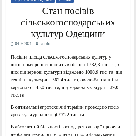
Збір урожаю на Одещині
Новини
Стан посівів
сільськогосподарських
культур Одещини
04.07.2021
admin
Посівна площа сільськогосподарських культур у
поточному році становить в області 1732,3 тис. га, з
них під зернові культури відведено 1080,9 тис. га, під
технічні культури – 567,4 тис. га, овоче-баштанні та
картоплю – 45,0 тис. га, під кормові культури – 39,0
тис. га.
В оптимальні агротехнічні терміни проведено посів
ярих культур на площі 755,2 тис. га.
В абсолютній більшості господарств аграрії провели
необхідні технологічні операції щодо формування