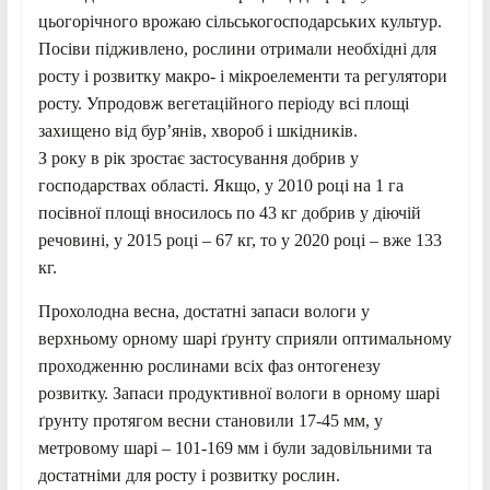
цьогорічного врожаю сільськогосподарських культур.
Посіви підживлено, рослини отримали необхідні для
росту і розвитку макро- і мікроелементи та регулятори
росту. Упродовж вегетаційного періоду всі площі
захищено від бур’янів, хвороб і шкідників.
З року в рік зростає застосування добрив у
господарствах області. Якщо, у 2010 році на 1 га
посівної площі вносилось по 43 кг добрив у діючій
речовині, у 2015 році – 67 кг, то у 2020 році – вже 133
кг.
Прохолодна весна, достатні запаси вологи у
верхньому орному шарі ґрунту сприяли оптимальному
проходженню рослинами всіх фаз онтогенезу
розвитку. Запаси продуктивної вологи в орному шарі
ґрунту протягом весни становили 17-45 мм, у
метровому шарі – 101-169 мм і були задовільними та
достатніми для росту і розвитку рослин.