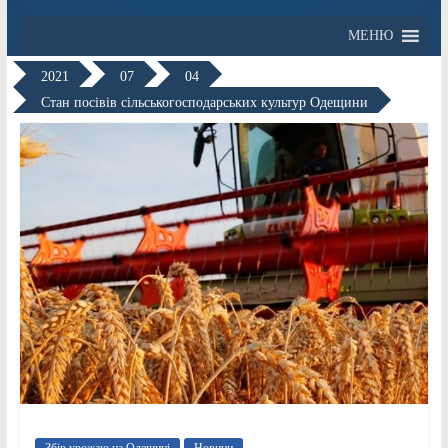
МЕНЮ
2021
07
04
Стан посівів сільськогосподарських культур Одещини