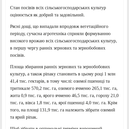
Стан посівів всіх сільськогосподарських культур
оцінюється як добрий та задовільний.
Рясні дощі, що випадали впродовж вегетаційного
періоду, сучасна агротехніка сприяли формуванню
високого врожаю всіх сільськогосподарських культур,
в першу чергу ранніх зернових та зернобобових
посівів.
Площа збирання ранніх зернових та зернобобових
культур, а також ріпаку становить в цьому році 1 млн
41,4 тис. гектарів, в тому числі: озимої пшениці та
тритикале 570,2 тис. га, озимого ячменю 265,1 тис. га,
жита 0,9 тис. га, ярого ячменю 46,5 тис. га, гороху 21,0
тис. га, вівса 1,8 тис. га, ярої пшениці 4,0 тис. га. Крім
того, на площі 131,9 тис. га належить зібрати озимий
та ярий ріпак.
Щоб зібрати в оптимальні терміни вирощений