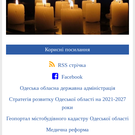
Корисні посилання
RSS стрічка
Facebook
Одеська обласна державна адміністрація
Стратегія розвитку Одеської області на 2021-2027
роки
Геопортал містобудівного кадастру Одеської області
Медична реформа