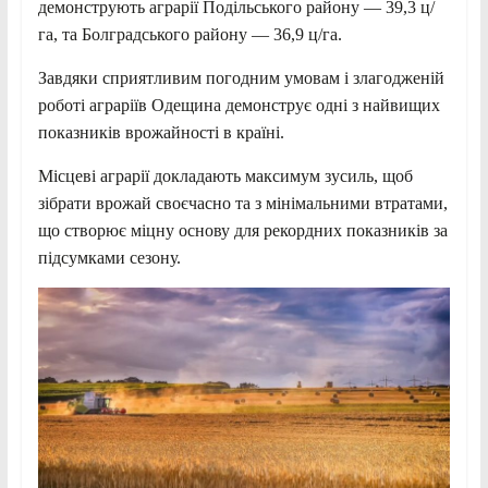
демонструють аграрії Подільського району — 39,3 ц/
га, та Болградського району — 36,9 ц/га.
Завдяки сприятливим погодним умовам і злагодженій
роботі аграріїв Одещина демонструє одні з найвищих
показників врожайності в країні.
Місцеві аграрії докладають максимум зусиль, щоб
зібрати врожай своєчасно та з мінімальними втратами,
що створює міцну основу для рекордних показників за
підсумками сезону.