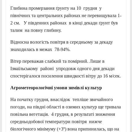
Глибина промерзання ґрунту на 10 грудня у
північних та центральних районах не перевищувала 1-
2 см. У південних районах в кінці декади ґрунт був
талим на повну глибину.
Відносна вологість повітря в середньому за декаду
знаходилась в межах 78-94%.
Вітер переважав слабкий та помірний. Лише в
Ізмаїльському районі упродовж одного дня декади
спостерігалося посилення швидкості вітру до 16 м/сек.
Агрометеорологічні умови зимівлі культур
На початку грудня, внаслідок тепліше звичайного
погоди, на півдні області в озимих культур ще тривала
повільна вегетація. 4 грудня, в результаті зниження
середньодобової температури повітря нижче
біологічного мінімуму (+3º) вона припинилась, що на