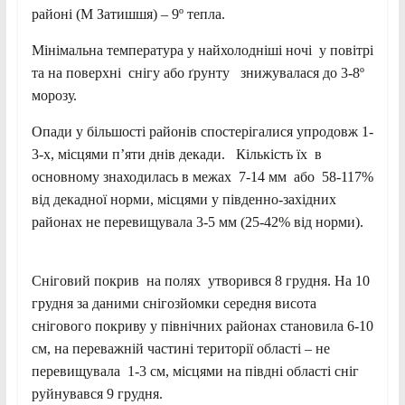
районі (М Затишшя) – 9º тепла.
Мінімальна температура у найхолодніші ночі у повітрі
та на поверхні снігу або ґрунту знижувалася до 3-8º
морозу.
Опади у більшості районів спостерігалися упродовж 1-
3-х, місцями п’яти днів декади. Кількість їх в
основному знаходилась в межах 7-14 мм або 58-117%
від декадної норми, місцями у південно-західних
районах не перевищувала 3-5 мм (25-42% від норми).
Сніговий покрив на полях утворився 8 грудня. На 10
грудня за даними снігозйомки середня висота
снігового покриву у північних районах становила 6-10
см, на переважній частині території області – не
перевищувала 1-3 см, місцями на півдні області сніг
руйнувався 9 грудня.