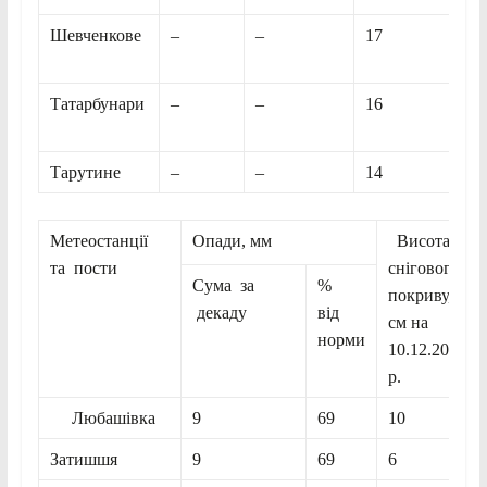
Шевченкове
–
–
17
Татарбунари
–
–
16
Тарутине
–
–
14
Метеостанції
Опади, мм
Висота
та пости
снігового
Сума за
%
покриву,
декаду
від
см на
норми
10.12.2023
р.
Любашівка
9
69
10
Затишшя
9
69
6