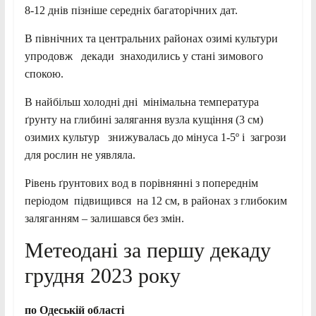
8-12 днів пізніше середніх багаторічних дат.
В північних та центральних районах озимі культури
упродовж декади знаходились у стані зимового
спокою.
В найбільш холодні дні мінімальна температура
ґрунту на глибині залягання вузла кущіння (3 см)
озимих культур знижувалась до мінуса 1-5º і загрози
для рослин не уявляла.
Рівень ґрунтових вод в порівнянні з попереднім
періодом підвищився на 12 см, в районах з глибоким
заляганням – залишався без змін.
Метеодані за першу декаду
грудня 2023 року
по Одеській
област
і