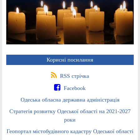
Корисні посилання
RSS стрічка
Facebook
Одеська обласна державна адміністрація
Стратегія розвитку Одеської області на 2021-2027
роки
Геопортал містобудівного кадастру Одеської області