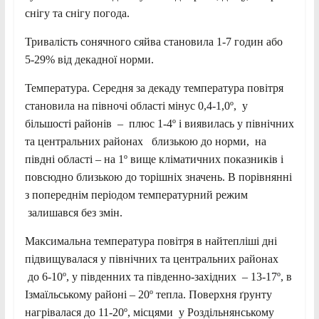
снігу та снігу погода.
Тривалість сонячного сяйва становила 1-7 годин або
5-29% від декадної норми.
Температура. Середня за декаду температура повітря
становила на півночі області мінус 0,4-1,0º, у
більшості районів – плюс 1-4º і виявилась у північних
та центральних районах близькою до норми, на
півдні області – на 1º вище кліматичних показників і
повсюдно близькою до торішніх значень. В порівнянні
з попереднім періодом температурний режим
залишався без змін.
Максимальна температура повітря в найтепліші дні
підвищувалася у північних та центральних районах
до 6-10º, у південних та південно-західних – 13-17º, в
Ізмаїльському районі – 20º тепла. Поверхня ґрунту
нагрівалася до 11-20º, місцями у Роздільнянському