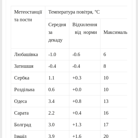
Метеостанції
Температура повітря, °С
та пости
Середня
Відхилення
за
від норми
Максимальна
декаду
Любашівка
-1.0
-0.6
6
Затишшя
-0.4
-0.4
8
Сербка
1.1
+0.3
10
Роздільна
0.6
+0.0
10
Одеса
3.4
+0.8
13
Сарата
2.2
+0.4
16
Болград
3.0
+1.3
17
Ізмаїл
3.9
+1.6
20