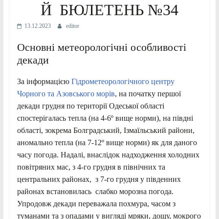
Й БЮЛЕТЕНЬ №34
13.12.2023
editor
Основні метеорологічні особливості
декади
За інформацією
Гідрометеорологічного центру
Чорного та Азовського морів
, на початку першої
декади грудня по території Одеської області
спостерігалась тепла (на 4-6º вище норми), на півдні
області, зокрема Болградський, Ізмаїльський райони,
аномально тепла (на 7-12º вище норми) як для даного
часу погода. Надалі, внаслідок надходження холодних
повітряних мас, з 4-го грудня в північних та
центральних районах, з 7-го грудня у південних
районах встановилась слабко морозна погода.
Упродовж декади переважала похмура, часом з
туманами та з опадами у вигляді мряки, дощу, мокрого